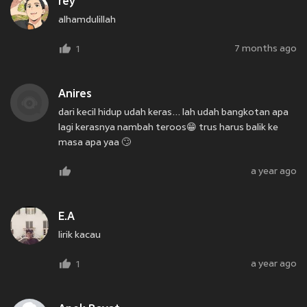
rey
alhamdulillah
7 months ago
1
Anires
dari kecil hidup udah keras... lah udah bangkotan apa
lagi kerasnya nambah teroos😁 trus harus balik ke
masa apa yaa 🙄
a year ago
E.A
lirik kacau
a year ago
1