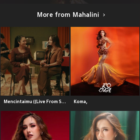
More from Mahalini
Mencintaimu ((Live From See You On Wednesday))
Koma,