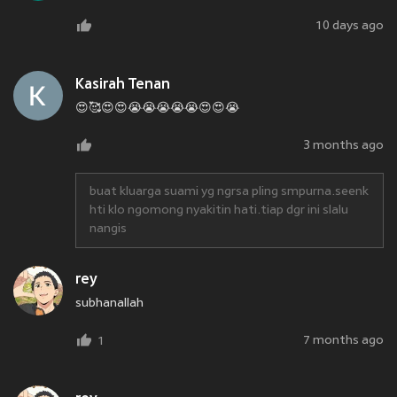
10 days ago
Kasirah Tenan
😍🥰😍😍😭😭😭😭😭😍😍😭
3 months ago
buat kluarga suami yg ngrsa pling smpurna.seenk
hti klo ngomong nyakitin hati.tiap dgr ini slalu
nangis
rey
subhanallah
7 months ago
1