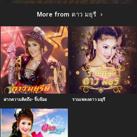
More from ดาว มยุรี
ฝากความคิดถึง- จิ๊บจ๊อย
รวมเพลงดาว มยุรี