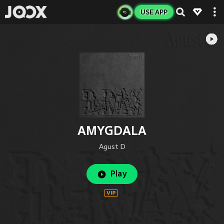
USE APP
AMYGDALA
Agust D
Play