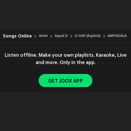
Songs Online
Artist
Agust D
D-DAY (Explicit)
AMYGDALA
Listen offline. Make your own playlists. Karaoke, Live
and more. Only in the app.
GET JOOX APP
Copyright © 2011-
2026
Tencent. All Rights Reserved