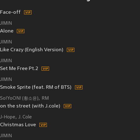
Face-off
JIMIN
Alone
JIMIN
Like Crazy (English Version)
JIMIN
Set Me Free Pt.2
JIMIN
Smoke Sprite (feat. RM of BTS)
So!YoON! (황소윤)
RM
on the street (with J.cole)
J-Hope
J. Cole
Christmas Love
JIMIN