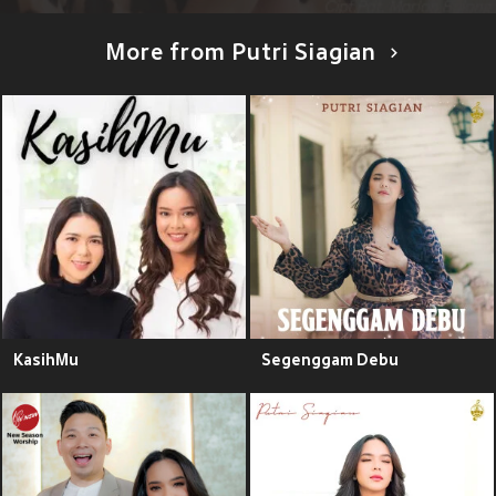
More from Putri Siagian
KasihMu
Segenggam Debu