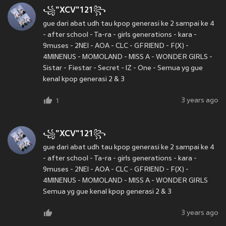
꧁"XCV"121꧂
gue dari abat udh tau kpop generasi ke 2 sampai ke 4
- after school - Ta-ra - girls generations - kara -
9muses - 2NEI - AOA - CLC - GFRIEND - F(X) -
4MINENUS - MOMOLAND - MISS A - WONDER GIRLS -
Sistar - Fiestar - Secret - IZ - One - Semua yg gue
kenal kpop generasi 2 & 3
3 years ago
1
꧁"XCV"121꧂
gue dari abat udh tau kpop generasi ke 2 sampai ke 4
- after school - Ta-ra - girls generations - kara -
9muses - 2NEI - AOA - CLC - GFRIEND - F(X) -
4MINENUS - MOMOLAND - MISS A - WONDER GIRLS
Semua yg gue kenal kpop generasi 2 & 3
3 years ago