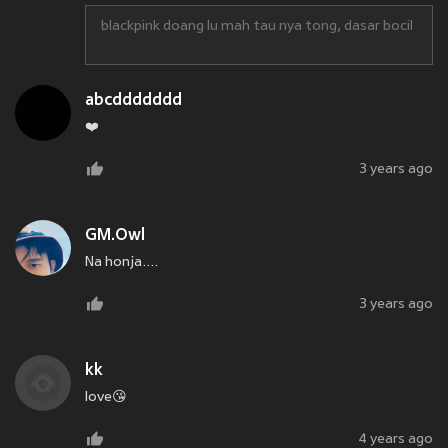
blackpink doang lu mah tau nya tong, dasar bocil
abcddddddd
❤️
3 years ago
GM.Owl
Na honja....
3 years ago
kk
love😘
4 years ago