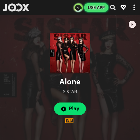
USE APP
Alone
SISTAR
Play