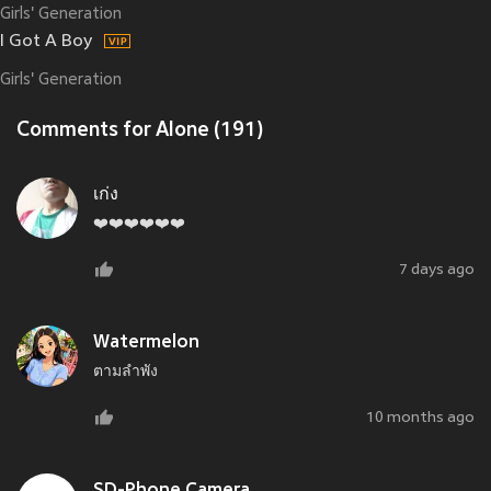
Girls' Generation
I Got A Boy
Girls' Generation
Comments for Alone (191)
เก่ง
❤️❤️❤️❤️❤️❤️
7 days ago
Watermelon
ตามลำพัง
10 months ago