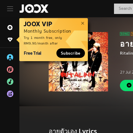
JOOX VIP
Monthly Subscription
Try 1 month free, only
อาย
RM9.90/month after
Free Trial
Subscribe
Ritali
27 Jul
อายตัวเอง Lyrics