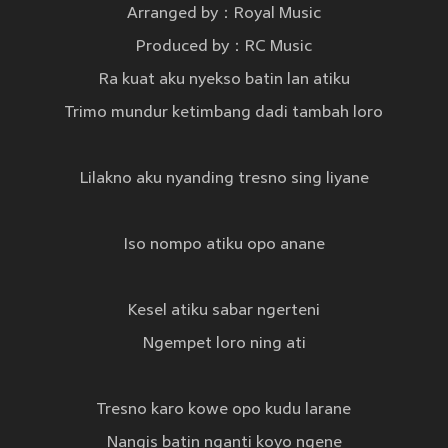
Arranged by：Royal Music
Produced by：RC Music
Ra kuat aku nyekso batin lan atiku
Trimo mundur ketimbang dadi tambah loro
Lilakno aku nyanding tresno sing liyane
Iso nompo atiku opo anane
Kesel atiku sabar ngerteni
Ngempet loro ning ati
Tresno karo kowe opo kudu larane
Nangis batin nganti koyo ngene