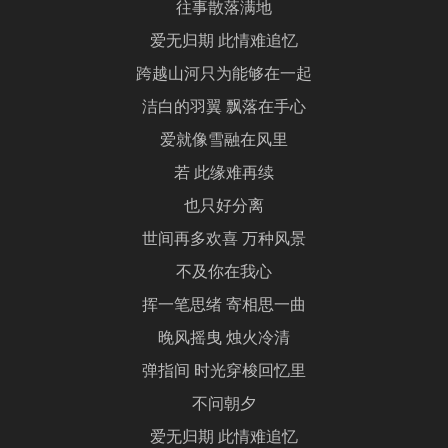
往事散落满地
爱无归期 此情难追忆
跨越山河只为能够在一起
洁白的羽翼 飘落在手心
爱就像雪融在风里
若 此缘难再续
也只好分离
世间再多欢喜 万种风景
不及你在我心
挥一笔思绪 寄相思一曲
晚风摇曳 烛火冷清
弹指间 时光穿梭回忆里
不问朝夕
爱无归期 此情难追忆