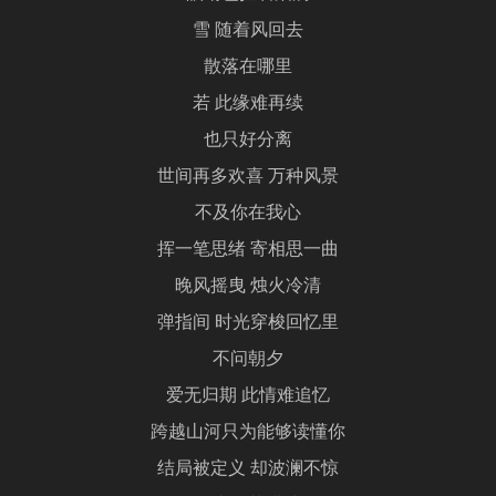
雪 随着风回去
散落在哪里
若 此缘难再续
也只好分离
世间再多欢喜 万种风景
不及你在我心
挥一笔思绪 寄相思一曲
晚风摇曳 烛火冷清
弹指间 时光穿梭回忆里
不问朝夕
爱无归期 此情难追忆
跨越山河只为能够读懂你
结局被定义 却波澜不惊