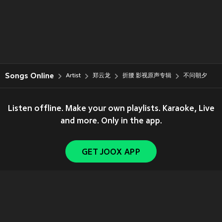
Songs Online
Artist
郑云龙
折腰 影视原声专辑
不问朝夕
Listen offline. Make your own playlists. Karaoke, Live
and more. Only in the app.
GET JOOX APP
Copyright © 2011-
2026
Tencent. All Rights Reserved