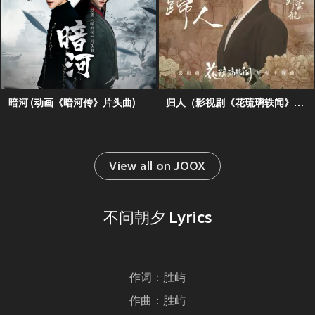
暗河 (动画《暗河传》片头曲)
归人（影视剧《花琉璃轶闻》挚爱主题曲）
View all on JOOX
不问朝夕 Lyrics
作词：胜屿
作曲：胜屿