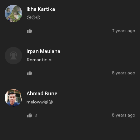
Ikha Kartika
😢😢😢
7 years ago
Irpan Maulana
Romantic ☺
8 years ago
Ahmad Bune
meloww😢😟
8 years ago
3