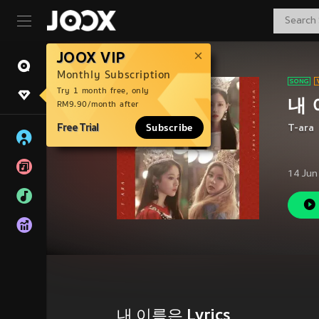
JOOX VIP
Monthly Subscription
Try 1 month free, only
내
RM9.90/month after
Free Trial
Subscribe
T-ara
14 Jun
내 이름은 Lyrics