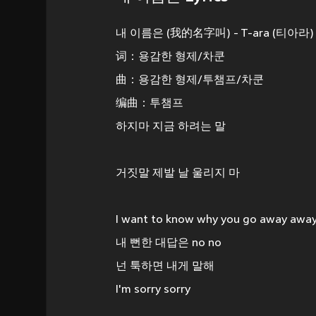
내 이름은 (我的名字叫) - T-ara (티아라)
词：용감한 형제/차쿤
曲：용감한 형제/투챔프/차쿤
编曲：투챔프
하지마 지금 하려는 말
거짓말 제발 날 울리지 마
I want to know why you go away awa
내 뻔한 대답은 no no
넌 툭하면 내게 말해
I'm sorry sorry