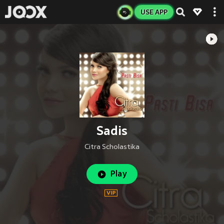
USE APP
Sadis
Citra Scholastika
Play