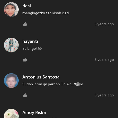
desi
mengingatkn tth kisah ku dl
5 years ago
hayanti
aq bnget😭
5 years ago
Antonius Santosa
Sudah lama ga pernah On Air...♥️🤗🙏
6 years ago
Amoy Riska