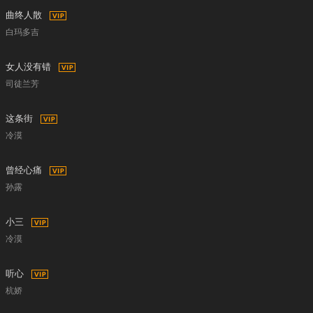
曲终人散
白玛多吉
女人没有错
司徒兰芳
这条街
冷漠
曾经心痛
孙露
小三
冷漠
听心
杭娇