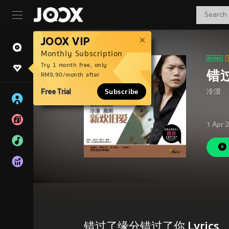
JOOX VIP
Monthly Subscription
Try 1 month free, only
错
RM9.90/month after
Free Trial
Subscribe
冷漠
1 Apr 
错过了缘分错过了你 Lyrics