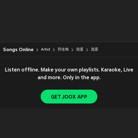
Songs Online
Artist
乔佳旭
混蛋
混蛋
Listen offline. Make your own playlists. Karaoke, Live
and more. Only in the app.
GET JOOX APP
Copyright © 2011-
2026
Tencent. All Rights Reserved