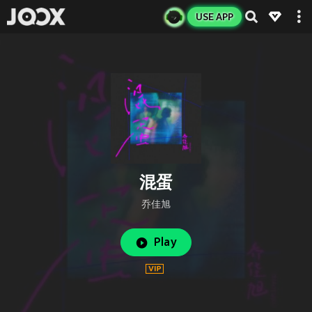
USE APP
混蛋
乔佳旭
Play