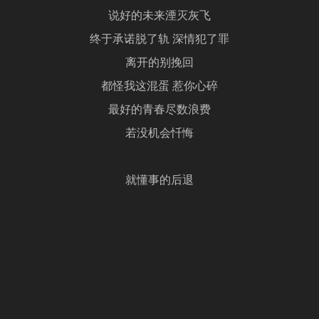
说好的未来湮灭灰飞
终于承诺脱了轨 深情犯了罪
离开的别挽回
都怪我这混蛋 惹你心碎
最好的青春尽数浪费
若没机会忏悔
就懂事的后退