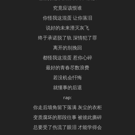
究竟应该恨谁
你怪我这混蛋 让你落泪
说好的未来湮灭灰飞
终于承诺脱了轨 深情犯了罪
离开的别挽回
都怪我这混蛋 惹你心碎
最好的青春尽数浪费
若没机会忏悔
就懂事的后退
rap:
你走后墙角留下落满 灰尘的衣柜
变质腐坏的那段往事 被彼此撕碎
总要受了伤流了眼泪 才能学得会