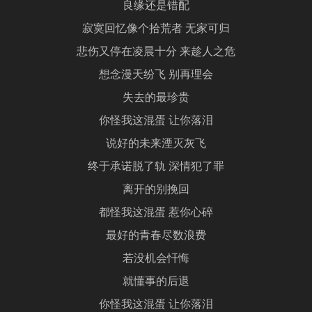
良缘还是错配
寂寞回忆像个拾荒者 无家可归
悲伤又停在凌晨十分 来趁人之危
想念漫天纷飞 别再理会
失去的最珍贵
你怪我这混蛋 让你落泪
说好的未来湮灭灰飞
终于承诺脱了轨 深情犯了罪
离开的别挽回
都怪我这混蛋 惹你心碎
最好的青春尽数浪费
若没机会忏悔
就懂事的后退
你怪我这混蛋 让你落泪