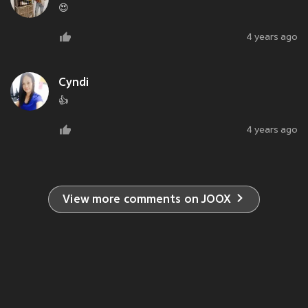
😍
4 years ago
Cyndi
👍
4 years ago
View more comments on JOOX