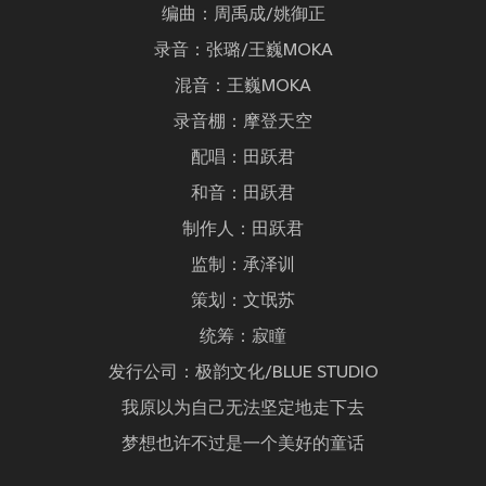
编曲：周禹成/姚御正
录音：张璐/王巍MOKA
混音：王巍MOKA
录音棚：摩登天空
配唱：田跃君
和音：田跃君
制作人：田跃君
监制：承泽训
策划：文氓苏
统筹：寂瞳
发行公司：极韵文化/BLUE STUDIO
我原以为自己无法坚定地走下去
梦想也许不过是一个美好的童话