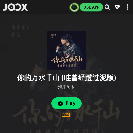
USE APP
你的万水千山 (哇曾经蹬过泥版)
海来阿木
Play