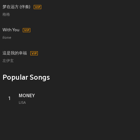
梦在远方 (伴奏)
格格
With You
ilone
這是我的幸福
左伊玄
Popular Songs
MONEY
1
LISA