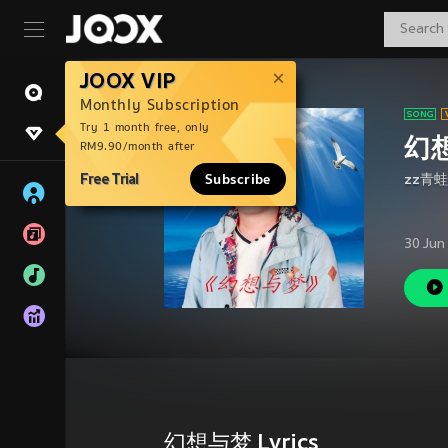
JOOX VIP
Monthly Subscription
Try 1 month free, only
幻
RM9.90/month after
Free Trial
Subscribe
zz青蛙
30 Jun
幻想与梦 Lyrics