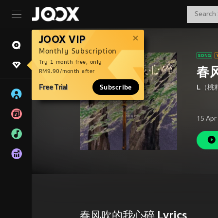
JOOX VIP
Monthly Subscription
Try 1 month free, only
春
RM9.90/month after
Free Trial
Subscribe
L（桃
15 Apr
春风吹的我心碎 Lyrics