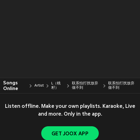
Songs
L（桃
联系怕打扰放弃
联系怕打扰放弃
Artist
Online
籽）
做不到
做不到
Listen offline. Make your own playlists. Karaoke, Live
and more. Only in the app.
GET JOOX APP