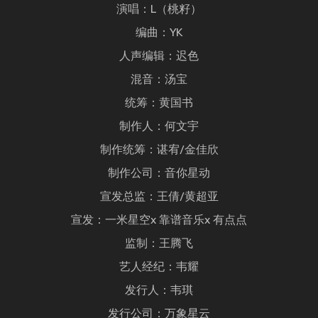
演唱：L（桃籽）
编曲：YK
人声编辑：迟色
混音：汤宝
统筹：黄国书
制作人：何文宇
制作统筹：谌宥/金佳欣
制作公司：音你星动
宣发总监：王倩/黄超亚
宣发：一米星空x 靠谱音乐x 有点点
监制：王腾飞
艺人经纪：韦耀
发行人：韦琪
发行公司：万象星云