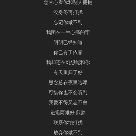
怎甘心看你和别人拥抱
没身份再打扰
忘记你做不到
我困在一生心痛的牢
明明已经知道
你已有了依靠
我却还在幻想能和你
有天重归于好
思念总在夜里咆哮
可惜你也不会听到
我爱不得又忘不舍
进退两难好 煎熬
联系你怕打扰
放弃你做不到