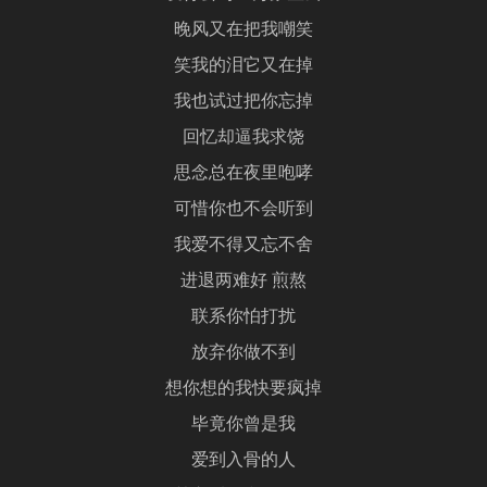
晚风又在把我嘲笑
笑我的泪它又在掉
我也试过把你忘掉
回忆却逼我求饶
思念总在夜里咆哮
可惜你也不会听到
我爱不得又忘不舍
进退两难好 煎熬
联系你怕打扰
放弃你做不到
想你想的我快要疯掉
毕竟你曾是我
爱到入骨的人