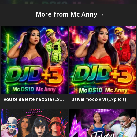
More from Mc Anny
vou te da leite na xota (Explicit)
ativei modo vivi (Explicit)