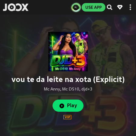
USE APP
vou te da leite na xota (Explicit)
Mc Anny
,
Mc DS10
,
djd+3
Play