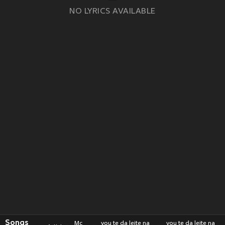
NO LYRICS AVAILABLE
Songs
Mc
vou te da leite na
vou te da leite na