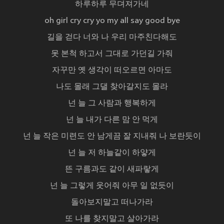
하루하루 무뎌져가네
oh girl cry cry yo my all say good bye
길을 걷다 너와 나 우리 마주친다해도
못 본척 하고서 그대로 가던길 가줘
자꾸만 옛 생각이 떠오르면 아마도
나도 몰래 그댈 찾아갈지도 몰라
넌 늘 그 사람과 행복하게
넌 늘 내가 다른 맘 안 먹게
넌 늘 작은 미련도 안 남게끔 잘 지내줘 나 보란듯이
넌 늘 저 하늘같이 하얗게
뜬 구름과도 같이 새파랗게
넌 늘 그렇게 웃어줘 아무 일 없듯이
돌아보지말고 떠나가라
또 나를 찾지말고 살아가라