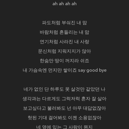
ah ah ah ah
파도처럼 부숴진 내 맘
바람처럼 흔들리는 내 맘
연기처럼 사라진 내 사랑
문신처럼 지워지지가 않아
한숨만 땅이 꺼지라 쉬죠
내 가슴속엔 먼지만 쌓이죠 say good bye
네가 없인 단 하루도 못 살것만 같았던 나
생각과는 다르게도 그럭저럭 혼자 잘 살아
보고싶다고 불러봐도 넌 아무 대답없잖아
헛된 기대 걸어봐도 이젠 소용없잖아
네 옆에 있는 그 사람이 뭔지