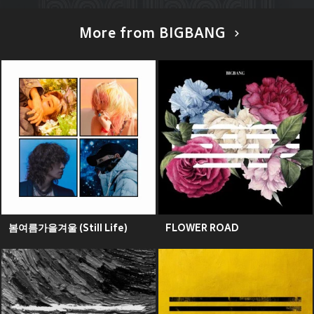
More from BIGBANG
봄여름가을겨울 (Still Life)
FLOWER ROAD