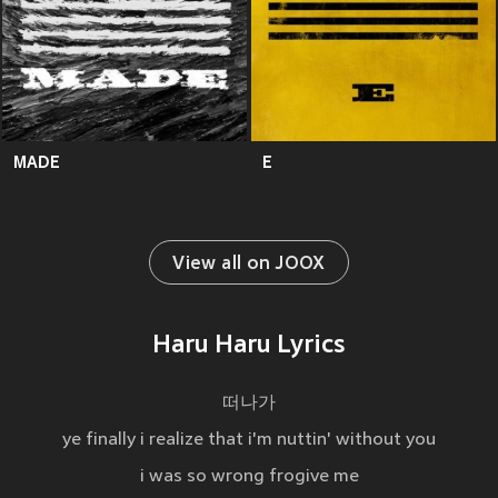
MADE
E
View all on JOOX
Haru Haru Lyrics
떠나가
ye finally i realize that i'm nuttin' without you
i was so wrong frogive me