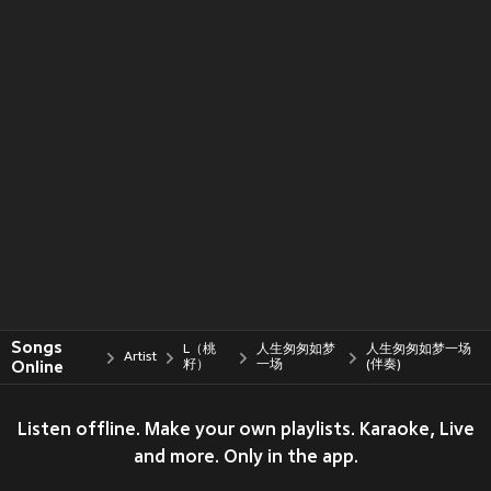
Songs
L（桃
人生匆匆如梦
人生匆匆如梦一场
Artist
Online
籽）
一场
(伴奏)
Listen offline. Make your own playlists. Karaoke, Live
and more. Only in the app.