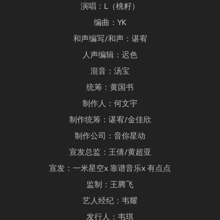
演唱：L（桃籽）
编曲：YK
和声编写/和声：谌宥
人声编辑：迟色
混音：汤宝
统筹：黄国书
制作人：何文宇
制作统筹：谌宥/金佳欣
制作公司：音你星动
宣发总监：王倩/黄超亚
宣发：一米星空x 靠谱音乐x 有点点
监制：王腾飞
艺人经纪：韦耀
发行人：韦琪