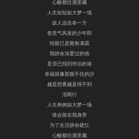
心酸都往酒里藏
人生短短如大梦一场
故人远去各一方
曾意气风发的少年郎
转眼已是鬓角满霜
我拼命深爱过的他
是否已找到停泊的港
幸福就像那握不住的沙
越是想要越是得不到
泪两行
人生匆匆如大梦一场
谁会留在我身旁
为了生活拼命硬扛
心酸都往酒里藏