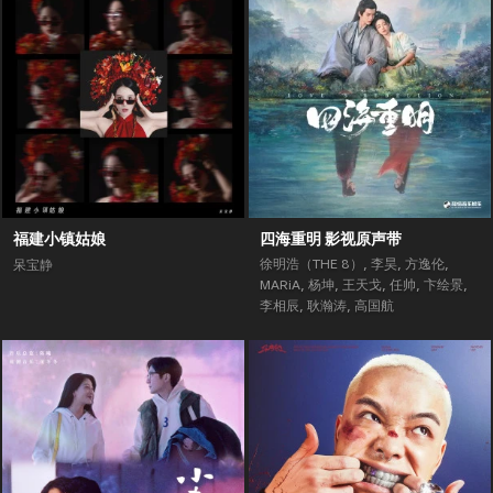
福建小镇姑娘
四海重明 影视原声带
徐明浩（THE 8）
,
李昊
,
方逸伦
,
呆宝静
MARiA
,
杨坤
,
王天戈
,
任帅
,
卞绘景
,
李相辰
,
耿瀚涛
,
高国航