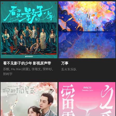
看不见影子的少年 影视原声带
万事
苏醒
,
Hu Xia (胡夏)
,
张颂文
,
荣梓杉
,
丢火车乐队
郭柯宇