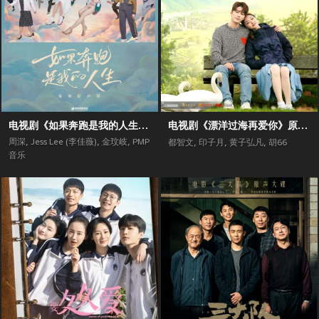
电视剧《如果奔跑是我的人生》原声带
电视剧《漂洋过海再爱你》原声带
周深
,
Jess Lee (李佳薇)
,
金玟岐
,
PMP
都智文
,
印子月
,
黄子弘凡
,
胡66
音乐