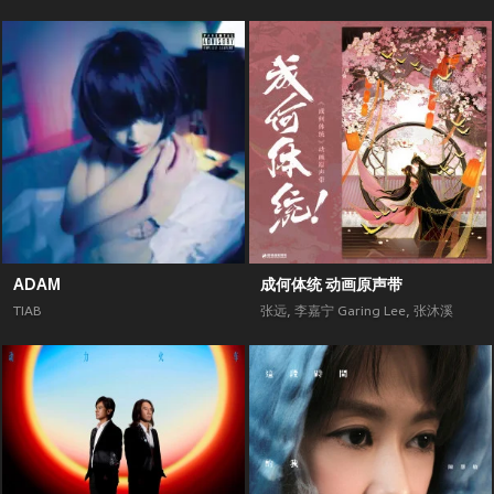
ADAM
成何体统 动画原声带
TIAB
张远
,
李嘉宁 Garing Lee
,
张沐溪