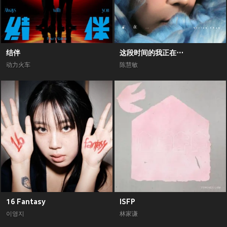
结伴
这段时间的我正在⋯
动力火车
陈慧敏
16 Fantasy
ISFP
이영지
林家谦