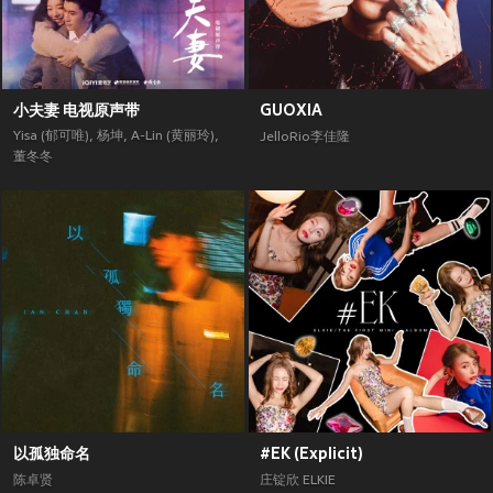
小夫妻 电视原声带
GUOXIA
Yisa (郁可唯)
,
杨坤
,
A-Lin (黄丽玲)
,
JelloRio李佳隆
董冬冬
以孤独命名
#EK (Explicit)
陈卓贤
庄锭欣 ELKIE