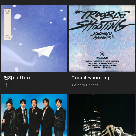
편지 (Letter)
Troubleshooting
백아
Xdinary Heroes