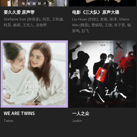
要久久爱 原声带
电影《三大队》原声大碟
Stefanie Sun (孙燕姿)
,
何炅
,
王乾越
,
Liu Huan (刘欢)
,
老狼
,
张译
,
Vision
程昊
,
杨紫
,
王笠人
,
吴牧野
Wei (魏晨)
,
曹炳琨
,
王骁
,
张子贤
,
杨
新鸣
,
彭飞
WE ARE TWINS
一人之众
Twins
Justin