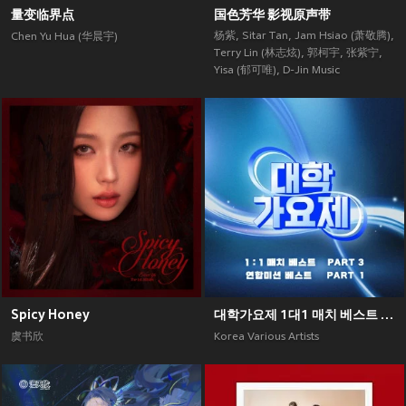
量变临界点
国色芳华 影视原声带
杨紫
,
Sitar Tan
,
Jam Hsiao (萧敬腾)
,
Chen Yu Hua (华晨宇)
Terry Lin (林志炫)
,
郭柯宇
,
张紫宁
,
Yisa (郁可唯)
,
D-Jin Music
Spicy Honey
대학가요제 1대1 매치 베스트 PART3, 연합미션 베스트 PART1
虞书欣
Korea Various Artists