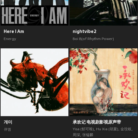
Here I Am
nightvibe2
Energy
Boi B(of Rhythm Power)
개미
承欢记 电视剧影视原声带
Yisa (郁可唯)
,
Hu Xia (胡夏)
,
金玟岐
,
큐엠
周深
,
张镒麟