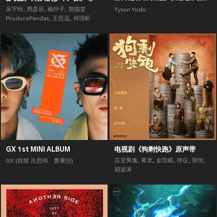
吴宇恒
,
周彦辰
,
杨肸子
,
熊猫堂
Tyson Yoshi
ProducePandas
,
王思远
,
何璟昕
GX 1st MINI ALBUM
电视剧《狗剩快跑》原声带
吉克隽逸
,
蒋龙
,
金玟岐
,
张征
,
张恒
,
GX (鼓鼓 吕思纬、萧秉治)
胡波涛