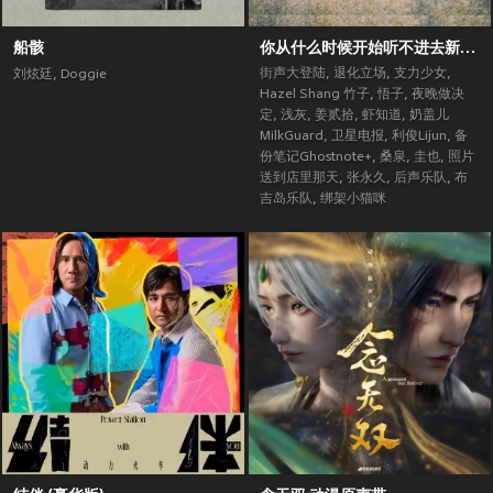
船骸
你从什么时候开始听不进去新歌了？ (街声大登陆合辑Vol.5)
街声大登陆
,
退化立场
,
支力少女
,
刘炫廷
,
Doggie
Hazel Shang 竹子
,
悟子
,
夜晚做决
定
,
浅灰
,
姜贰拾
,
虾知道
,
奶盖儿
MilkGuard
,
卫星电报
,
利俊Lijun
,
备
份笔记Ghostnote+
,
桑泉
,
圭也
,
照片
送到店里那天
,
张永久
,
后声乐队
,
布
吉岛乐队
,
绑架小猫咪