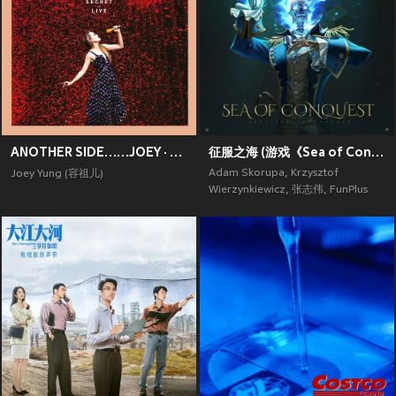
ANOTHER SIDE……JOEY · MY SECRET · LIVE
征服之海 (游戏《Sea of Conquest》原声带)
Adam Skorupa
,
Krzysztof
Joey Yung (容祖儿)
Wierzynkiewicz
,
张志伟
,
FunPlus