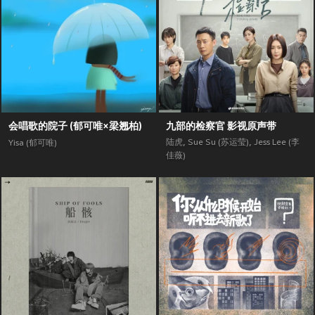
会唱歌的院子 (郁可唯×梁翘柏)
九部的检察官 影视原声带
陆虎
,
Sue Su (苏运莹)
,
Jess Lee (李
Yisa (郁可唯)
佳薇)