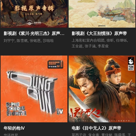
影视剧《紫川·光明三杰》原声专辑
影视剧《大王别慌张》原声带
上海彩虹室内合唱团
,
徐昕
,
任继铄
,
刘宇宁
,
陈雪燃
,
张铭恩
,
莎啦啦
王全超
,
张子涵
,
李星俊
年轻的枪Ⅳ
电影《目中无人2》原声带
莫西子诗
,
朱金泰
,
董佳铭
,
陈舜禹
,
王
华语群星