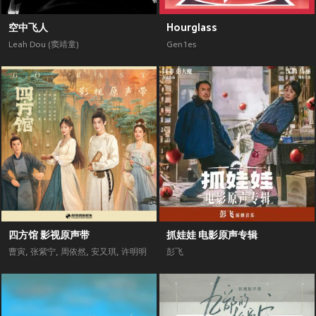
空中飞人
Hourglass
Leah Dou (窦靖童)
Gen1es
四方馆 影视原声带
抓娃娃 电影原声专辑
曹寅
,
张紫宁
,
周依然
,
安又琪
,
许明明
彭飞