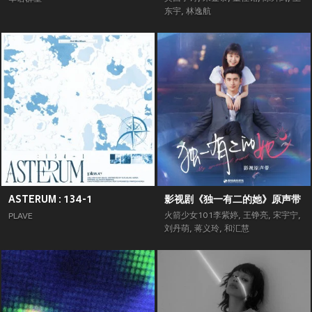
东宇
,
林逸航
ASTERUM : 134-1
影视剧《独一有二的她》原声带
火箭少女101李紫婷
,
王铮亮
,
宋宇宁
,
PLAVE
刘丹萌
,
蒋义玲
,
和汇慧