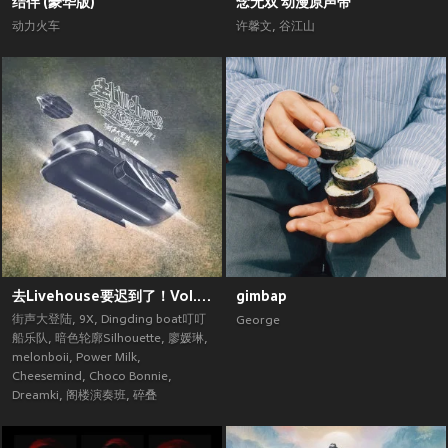
结伴 (豪华版)
念无双 动漫原声带
动力火车
许馨文
,
谷江山
去Livehouse要迟到了！Vol.2 (街声大登陆合辑Vol.5)
gimbap
街声大登陆
,
9X
,
Dingding boat叮叮
George
船乐队
,
暗色轮廓Silhouette
,
廖媛琳
,
melonboii
,
Power Milk
,
Cheesemind
,
Choco Bonnie
,
Dreamki
,
阁楼演奏班
,
碎叠