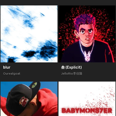
blur
叁 (Explicit)
Ourealgoat
JelloRio李佳隆