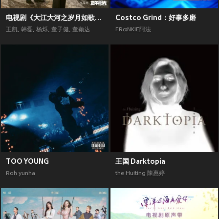
电视剧《大江大河之岁月如歌》原声带
Costco Grind：好事多磨
王凯
,
韩磊
,
杨烁
,
董子健
,
董颖达
FRαNKIE阿法
TOO YOUNG
王国 Darktopia
Roh yunha
the Huiting 陳惠婷