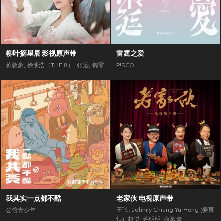
柳叶摘星辰 影视原声带
雷霆之爱
蒋敦豪
,
徐明浩（THE 8）
,
张远
,
锦零
P!SCO
我其实一点都不酷
老家伙 电视原声带
王弦
,
Johnny Chiang Yu-Heng (姜育
公馆青少年
恒)
,
赵进
,
许明明
,
蒋敦豪