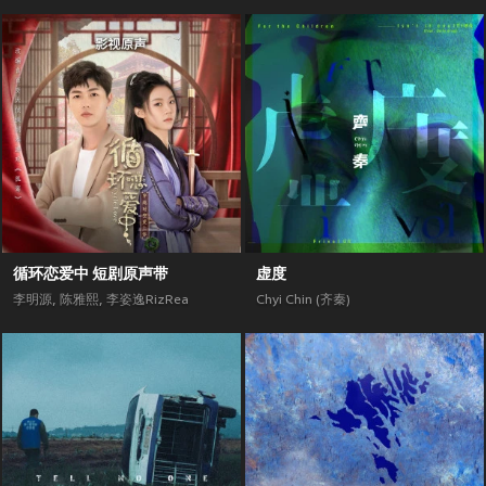
循环恋爱中 短剧原声带
虚度
李明源
,
陈雅熙
,
李姿逸RizRea
Chyi Chin (齐秦)