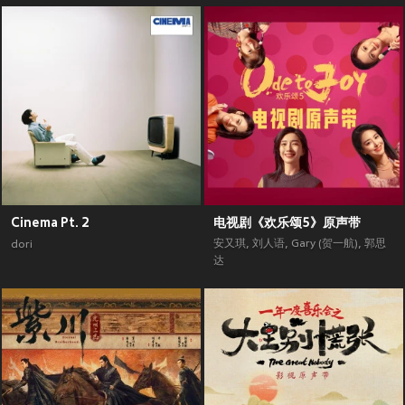
Cinema Pt. 2
电视剧《欢乐颂5》原声带
安又琪
,
刘人语
,
Gary (贺一航)
,
郭思
dori
达