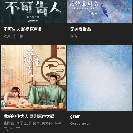
不可告人 影视原声带
无钟表群岛
欧豪
,
李一桐
许飞
我的神使大人 网剧原声大碟
grain
崔雨鑫
,
李子璇
,
郑俊树
,
黄婷婷
,
薛琳
Ourealgoat
可
,
文一丁