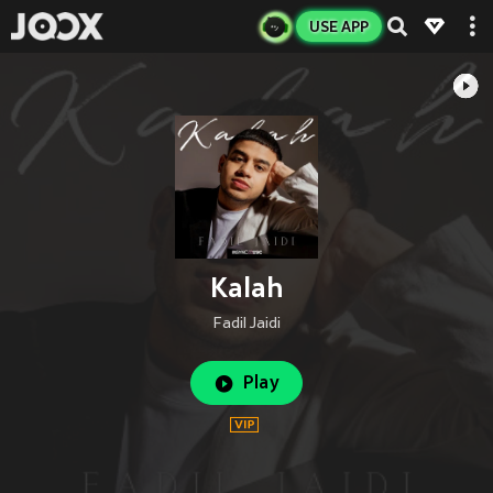
USE APP
Kalah
Fadil Jaidi
Play