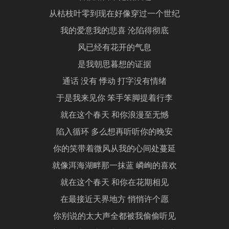
从枯枝叶零到现在好像穿过一个世纪
我的爱意我的悲喜 沦陷得彻底
风已经有花开的气息
是我朝思暮想的证据
通话 没有 悸动 打字没有情绪
于是我来见你 笨手笨脚提着行李
就在这个春天 和你浪漫至无憾
陷入循环 多么想再听听你的晚安
你的笑带着微风从我的心间处蔓延
就像洱海湖畔那一抹蓝 嶙峋的喜欢
就在这个春天 和你在花期相见
在最接近天界地方 悄悄许个愿
你别说的太大声全都被我偷偷听见