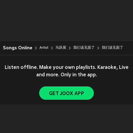
Songs Online
Artist
马跃展
我们该见面了
我们该见面了
Listen offline. Make your own playlists. Karaoke, Live
and more. Only in the app.
GET JOOX APP
Copyright © 2011-
2026
Tencent. All Rights Reserved