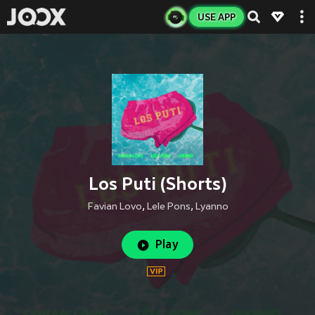
USE APP
Los Puti (Shorts)
Favian Lovo
,
Lele Pons
,
Lyanno
Play