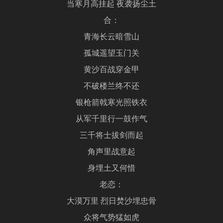
当寒月高挂起 夜袭扬尘土
合：
青海长云暗雪山
孤城遥望玉门关
黄沙百战穿金甲
不破楼兰终不还
银枪箭戟寒光照铁衣
从军千里行一鼓作气
三千将士拔剑而起
角声里战意起
身埋土又何惜
老恋：
大漠万里 烈日焚沙埋忠骨
众将气势猛如虎