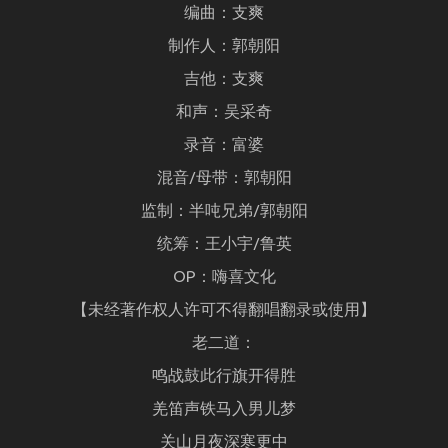
编曲：支爽
制作人：郭朝阳
吉他：支爽
和声：吴采奇
录音：富婆
混音/母带：郭朝阳
监制：半吨兄弟/郭朝阳
统筹：王小宇/鲁英
OP：嗨喜文化
【未经著作权人许可不得翻唱翻录或使用】
老二道：
鸣战鼓此行旗开得胜
羌笛声铁马入男儿梦
关山月夜深寒更中