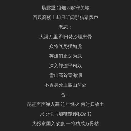
晨露重 狼烟四起守关城
百尺高楼上却只听闻那猎猎风声
老恋：
大漠万里 烈日焚沙埋忠骨
众将气势猛如虎
英雄们止戈为武
深入祁连平匈奴
雪山高耸青海湖
不畏身死血撒山河处
合：
琵琶声声弹入暮 连年烽火 何时归故土
只盼快马加鞭能传我家书
为报家国入敌腹 一将功成万骨枯