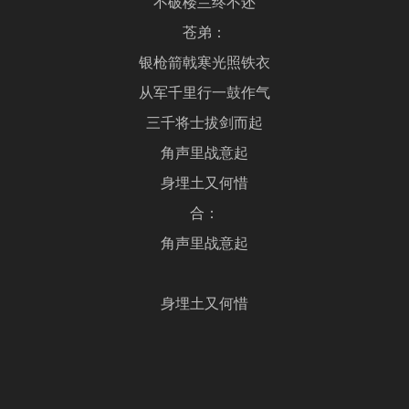
不破楼兰终不还
苍弟：
银枪箭戟寒光照铁衣
从军千里行一鼓作气
三千将士拔剑而起
角声里战意起
身埋土又何惜
合：
角声里战意起
身埋土又何惜