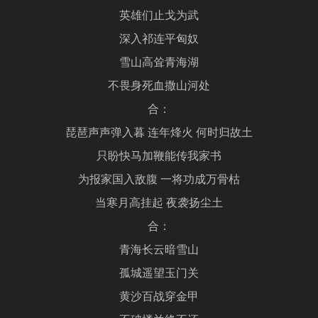
英雄们止戈为武
深入祁连平匈奴
雪山高耸青海湖
不畏身死血撒山河处
合：
琵琶声声弹入暮 连年烽火 何时归故土
只盼快马加鞭能传我家书
为报家国入敌腹 一将功成万骨枯
当寒月高挂起 夜袭扬尘土
合：
青海长云暗雪山
孤城遥望玉门关
黄沙百战穿金甲