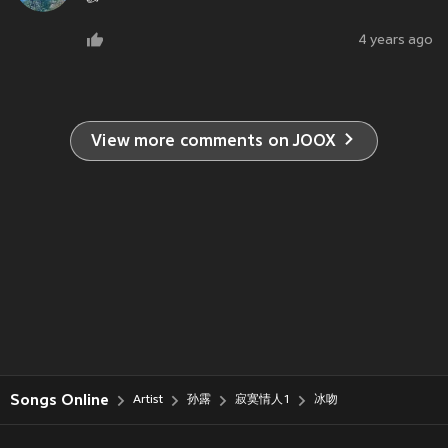
4 years ago
View more comments on JOOX
Songs Online
Artist
孙露
寂寞情人1
冰吻