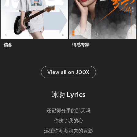
信念
情感专家
View all on JOOX
冰吻 Lyrics
还记得分手的那天吗
你伤了我的心
远望你渐渐消失的背影