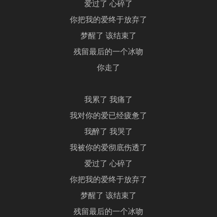
爱过了 心碎了
你把我的爱终于放弃了
梦醒了 该结束了
残留最后的一个冰吻
你走了
我累了 我痛了
我对你的爱已经疲惫了
我醉了 我哭了
我被你的爱彻底伤透了
爱过了 心碎了
你把我的爱终于放弃了
梦醒了 该结束了
残留最后的一个冰吻