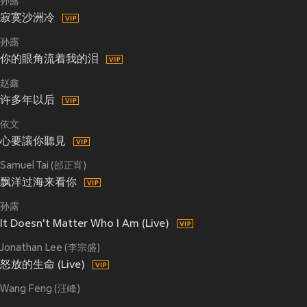
孙露
寂寞沙洲冷
孙露
你的眼角流着我的泪
赵鑫
许多年以后
依文
心要讓你聽見
Samuel Tai (邰正宵)
飘洋过海来看你
孙露
It Doesn't Matter Who I Am (Live)
Jonathan Lee (李宗盛)
怒放的生命 (Live)
Wang Feng (汪峰)