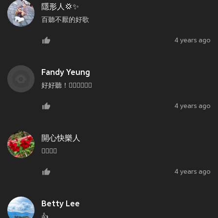
隱形人💢✨
百聽不厭的好歌
4 years ago
Fandy Yeung
好好聽！👍🏻👍🏻👍🏻
4 years ago
開心快樂人
🧚‍♀️🧚‍♀️
4 years ago
Betty Lee
👍