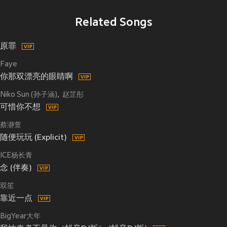
Related Songs
原罪
Faye
你那双漂亮的眼睛啊
Niko Sun (孙子涵)
赵芷彤
可惜你不想
蔡瀞萱
随便玩玩 (Explicit)
ICE杨长青
念 (伴奏)
双笙
靠近一点
BigYear大年