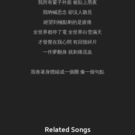
我所有窗子外面 被貼上黑夜
我吶喊思念 卻沒人聽見
絕望到極點剩的是疲倦
全世界都停了電 全世界白雪滿天
才發覺在我心間 有回憶碎片
一作夢翻身 就刺痛流血
我卷著身體縮成一個圈 像一個句點
Related Songs