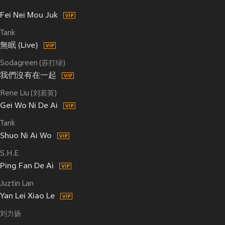
Fei Nei Mou Juk
Tank
無眠 (Live)
Sodagreen (苏打绿)
我們沒有在一起
Rene Liu (刘若英)
Gei Wo Ni De Ai
Tank
Shuo Ni Ai Wo
S.H.E
Ping Fan De Ai
Juztin Lan
Yan Lei Xiao Le
刘力扬