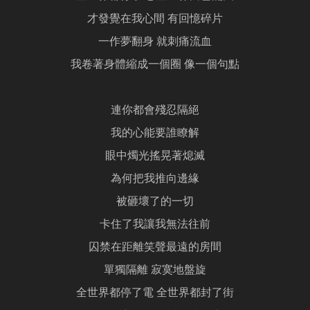
才發覺在我心間 有回憶碎片
一作夢翻身 就刺痛流血
我卷著身體縮成一個圈 像一個句點
連你都會殘忍隔絕
我的心能要誰瞭解
眼中燭光搖晃著熄滅
為何把我推向邊緣
被砸壞了的一切
卡住了我讓我無法往前
囚禁在距離笑聲最遠的房間
單獨隔離 寂寞地盤旋
全世界都停了電 全世界都封了街