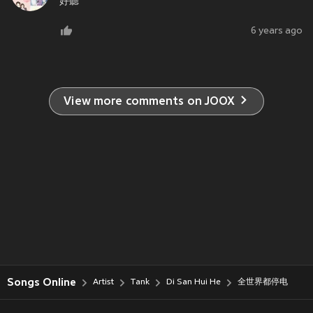
好聽
6 years ago
View more comments on JOOX
Songs Online
Artist
Tank
Di San Hui He
全世界都停电