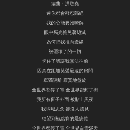
編曲：洪敬堯
連你都會殘忍隔絕
我的心能要誰瞭解
眼中燭光搖晃著熄滅
為何把我推向邊緣
被砸壞了的一切
卡住了我讓我無法往前
囚禁在距離笑聲最遠的房間
單獨隔離 寂寞地盤旋
全世界都停了電 全世界都封了街
我所有窗子外面 被貼上黑夜
我吶喊思念 卻沒人聽見
絕望到極點剩的是疲倦
全世界都停了電 全世界白雪滿天