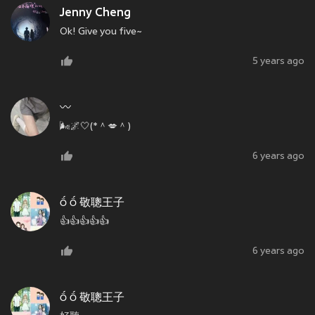
Jenny Cheng
Ok! Give you five~
5 years ago
〰️
🌬🌌🤍(*＾💋＾)
6 years ago
  敬聰王子
👍👍👍👍👍
6 years ago
  敬聰王子