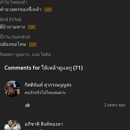
ลำไย ไหทองคำ
คำอวยพรของขี้เหล้า
มิกซ์ ถิรวิทย์
ผีบ้าถามทาง
บิ๊กวัน กันทรลักษ์
บ่ต้องขอโทษ
จินตหรา พูนลาภ
แบม ไพลิน
Comments for ให้เหล้าดูแลกู (71)
กิตตินันท์ สุวรรณบุญส่ง
คนรักจริงไปไหนหมดว่ะ
2 years ago
อภิชาติ สิงห์ทองลา