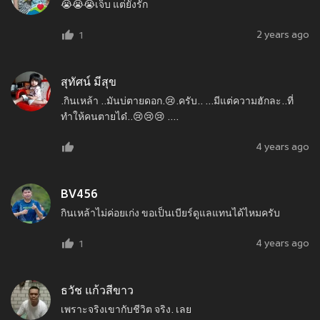
😭😭😭เจ็บ แต่ยังรัก
2 years ago
1
สุทัศน์ มีสุข
.กินเหล้า ..มันบ่ตายดอก.😢.ครับ.. ...มีแต่ความฮักละ..ที่
ทำให้คนตายได๋..😢😢😢 ....
4 years ago
BV456
กินเหล้าไม่ค่อยเก่ง ขอเป็นเบียร์ดูแลแทนได้ไหมครับ
4 years ago
1
ธวัช แก้วสีขาว
เพราะจริงเขากับชีวิต จริง. เลย