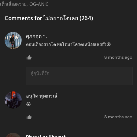
เด็กเลี้ยงควาย
OG-ANIC
Comments for ไม่อยากโตเลย (264)
ศุภกฤต ฯ.
ตอนเด็กอยากโต พอโตมาโครตเหนื่อยเลย😶😪
8 months ago
สู้ๆน้ะที่รัก
อนุวัต พุฒกรณ์
😭
8 months ago