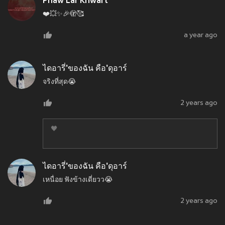
Phaw Lar Khwart
❤️💥✨🎉🫣🥰
a year ago
ไดอารี่'ของฉัน คือ'ดุอาร์
จริงที่สุด😭
2 years ago
🖤
ไดอารี่'ของฉัน คือ'ดุอาร์
เหนื่อย ฟังข้างเดี่ยวว😭
2 years ago