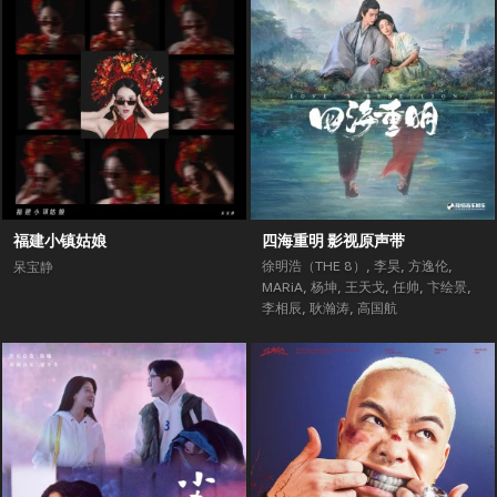
福建小镇姑娘
四海重明 影视原声带
徐明浩（THE 8）
,
李昊
,
方逸伦
,
呆宝静
MARiA
,
杨坤
,
王天戈
,
任帅
,
卞绘景
,
李相辰
,
耿瀚涛
,
高国航