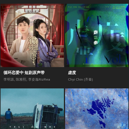
循环恋爱中 短剧原声带
虚度
李明源
,
陈雅熙
,
李姿逸RizRea
Chyi Chin (齐秦)