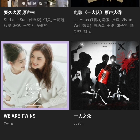
要久久爱 原声带
电影《三大队》原声大碟
Stefanie Sun (孙燕姿)
,
何炅
,
王乾越
,
Liu Huan (刘欢)
,
老狼
,
张译
,
Vision
程昊
,
杨紫
,
王笠人
,
吴牧野
Wei (魏晨)
,
曹炳琨
,
王骁
,
张子贤
,
杨
新鸣
,
彭飞
WE ARE TWINS
一人之众
Twins
Justin