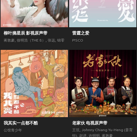
柳叶摘星辰 影视原声带
雷霆之爱
蒋敦豪
,
徐明浩（THE 8）
,
张远
,
锦零
P!SCO
我其实一点都不酷
老家伙 电视原声带
王弦
,
Johnny Chiang Yu-Heng (姜育
公馆青少年
恒)
,
赵进
,
许明明
,
蒋敦豪