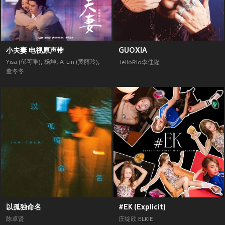
小夫妻 电视原声带
GUOXIA
Yisa (郁可唯)
,
杨坤
,
A-Lin (黄丽玲)
,
JelloRio李佳隆
董冬冬
以孤独命名
#EK (Explicit)
陈卓贤
庄锭欣 ELKIE