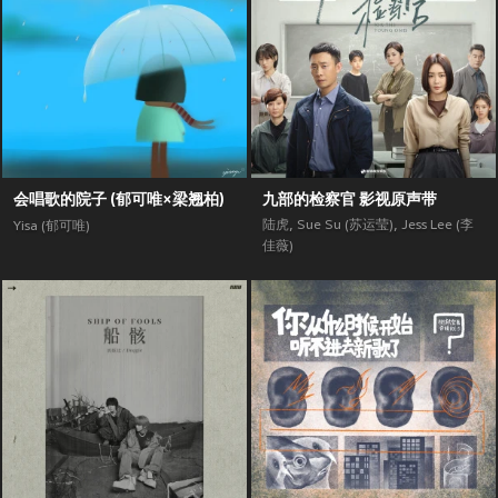
会唱歌的院子 (郁可唯×梁翘柏)
九部的检察官 影视原声带
陆虎
,
Sue Su (苏运莹)
,
Jess Lee (李
Yisa (郁可唯)
佳薇)