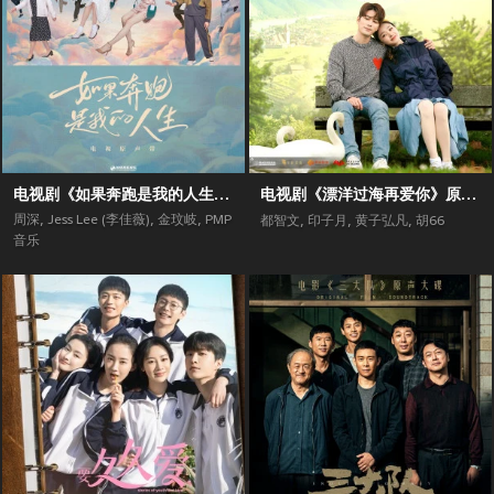
电视剧《如果奔跑是我的人生》原声带
电视剧《漂洋过海再爱你》原声带
周深
,
Jess Lee (李佳薇)
,
金玟岐
,
PMP
都智文
,
印子月
,
黄子弘凡
,
胡66
音乐