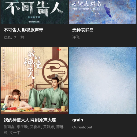
不可告人 影视原声带
无钟表群岛
欧豪
,
李一桐
许飞
我的神使大人 网剧原声大碟
grain
崔雨鑫
,
李子璇
,
郑俊树
,
黄婷婷
,
薛琳
Ourealgoat
可
,
文一丁