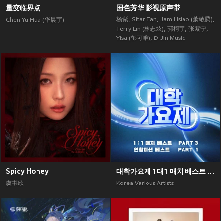
量变临界点
国色芳华 影视原声带
杨紫
,
Sitar Tan
,
Jam Hsiao (萧敬腾)
,
Chen Yu Hua (华晨宇)
Terry Lin (林志炫)
,
郭柯宇
,
张紫宁
,
Yisa (郁可唯)
,
D-Jin Music
Spicy Honey
대학가요제 1대1 매치 베스트 PART3, 연합미션 베스트 PART1
虞书欣
Korea Various Artists