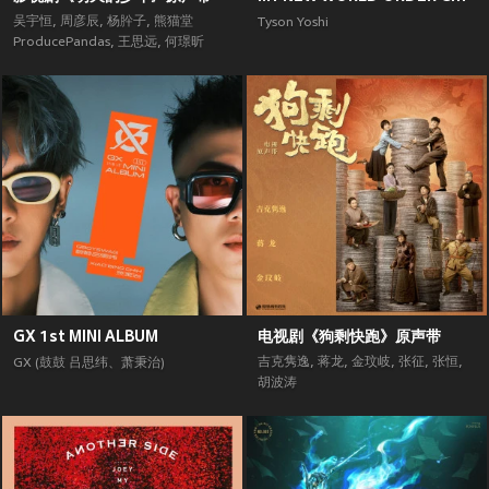
吴宇恒
,
周彦辰
,
杨肸子
,
熊猫堂
Tyson Yoshi
ProducePandas
,
王思远
,
何璟昕
GX 1st MINI ALBUM
电视剧《狗剩快跑》原声带
吉克隽逸
,
蒋龙
,
金玟岐
,
张征
,
张恒
,
GX (鼓鼓 吕思纬、萧秉治)
胡波涛