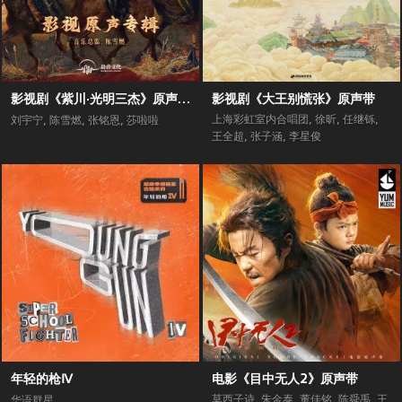
影视剧《紫川·光明三杰》原声专辑
影视剧《大王别慌张》原声带
上海彩虹室内合唱团
,
徐昕
,
任继铄
,
刘宇宁
,
陈雪燃
,
张铭恩
,
莎啦啦
王全超
,
张子涵
,
李星俊
年轻的枪Ⅳ
电影《目中无人2》原声带
莫西子诗
,
朱金泰
,
董佳铭
,
陈舜禹
,
王
华语群星