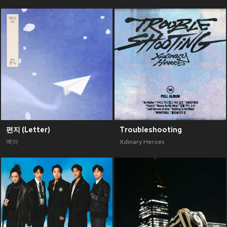
편지 (Letter)
Troubleshooting
백아
Xdinary Heroes