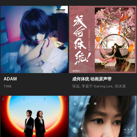
ADAM
成何体统 动画原声带
TIAB
张远
,
李嘉宁 Garing Lee
,
张沐溪