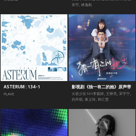
东宇
,
林逸航
ASTERUM : 134-1
影视剧《独一有二的她》原声带
火箭少女101李紫婷
,
王铮亮
,
宋宇宁
,
PLAVE
刘丹萌
,
蒋义玲
,
和汇慧