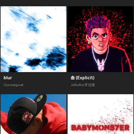
blur
叁 (Explicit)
Ourealgoat
JelloRio李佳隆