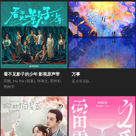
看不见影子的少年 影视原声带
万事
苏醒
,
Hu Xia (胡夏)
,
张颂文
,
荣梓杉
,
丢火车乐队
郭柯宇