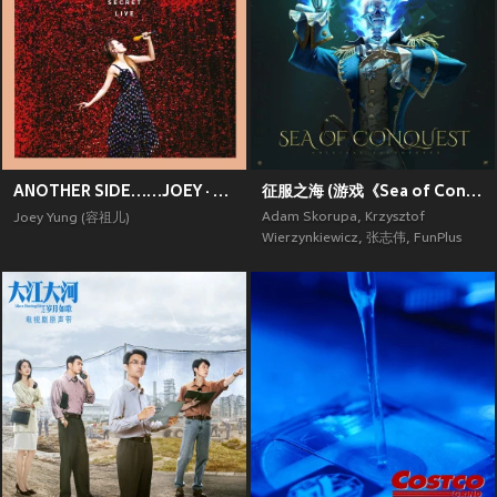
ANOTHER SIDE……JOEY · MY SECRET · LIVE
征服之海 (游戏《Sea of Conquest》原声带)
Adam Skorupa
,
Krzysztof
Joey Yung (容祖儿)
Wierzynkiewicz
,
张志伟
,
FunPlus