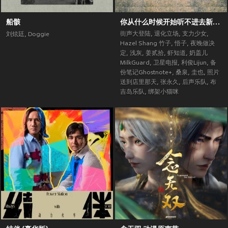
船骸
你从什么时候开始听不进去新歌了？ (街声大登陆合辑Vol.5)
街声大登陆
,
退化立场
,
支力少女
,
刘炫廷
,
Doggie
Hazel Shang 竹子
,
悟子
,
夜晚做决
定
,
浅灰
,
姜贰拾
,
虾知道
,
奶盖儿
MilkGuard
,
卫星电报
,
利俊Lijun
,
备
份笔记Ghostnote+
,
桑泉
,
圭也
,
照片
送到店里那天
,
张永久
,
后声乐队
,
布
吉岛乐队
,
绑架小猫咪