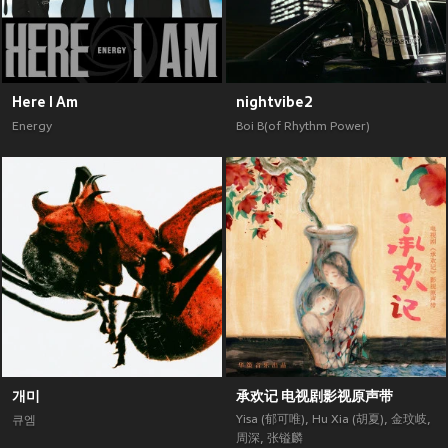
Here I Am
nightvibe2
Energy
Boi B(of Rhythm Power)
개미
承欢记 电视剧影视原声带
Yisa (郁可唯)
,
Hu Xia (胡夏)
,
金玟岐
,
큐엠
周深
,
张镒麟