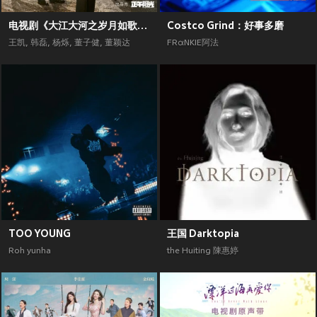
电视剧《大江大河之岁月如歌》原声带
Costco Grind：好事多磨
王凯
,
韩磊
,
杨烁
,
董子健
,
董颖达
FRαNKIE阿法
TOO YOUNG
王国 Darktopia
Roh yunha
the Huiting 陳惠婷