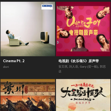
Cinema Pt. 2
电视剧《欢乐颂5》原声带
安又琪
,
刘人语
,
Gary (贺一航)
,
郭思
dori
达