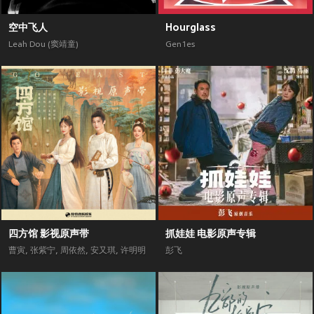
空中飞人
Hourglass
Leah Dou (窦靖童)
Gen1es
四方馆 影视原声带
抓娃娃 电影原声专辑
曹寅
,
张紫宁
,
周依然
,
安又琪
,
许明明
彭飞