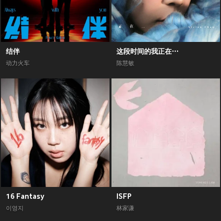
结伴
这段时间的我正在⋯
动力火车
陈慧敏
16 Fantasy
ISFP
이영지
林家谦