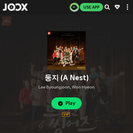
USE APP
둥지 (A Nest)
Lee Byoungjoon
,
Woo Hyeon
Play