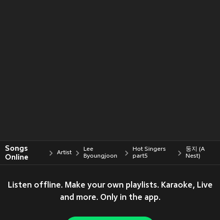
Songs
Lee
Hot Singers
둥지 (A
Artist
Online
Byoungjoon
part5
Nest)
Listen offline. Make your own playlists. Karaoke, Live
and more. Only in the app.