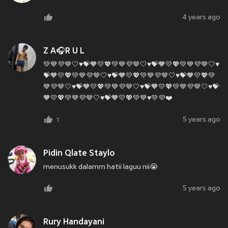
4 years ago
Z A🎧R U L
💚💙💜🤎🤍♥️💝🧡💛💖💚💙💜🤎🤍♥️💝🧡💛💖💚💙💜🤎🤍♥️
💝🧡💛💖💚💙💜🤎🤍♥️💝🧡💛💖💚💙💜🤎🤍♥️💝🧡💛💖💚
💙💜🤎🤍♥️💝🧡💛💖💚💙💜🤎🤍♥️💝🧡💛💖💚💙💜🤎🤍♥️💝
🧡💛💖💚💙💜🤎🤍♥️💝🧡💛💖💚💙♥️💚💜❤️
5 years ago
1
Pidin Qlate Staylo
menusukk dalamm hatii laguu nii😭
5 years ago
Rury Handayani