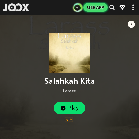
USE APP
Salahkah Kita
Larass
Play