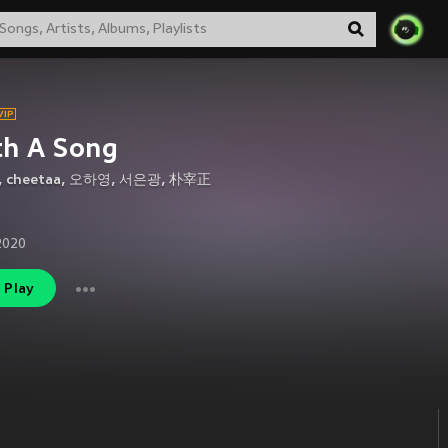
th A Song
,
cheetaa
,
오하영
,
서은광
,
朴宰正
2020
Play