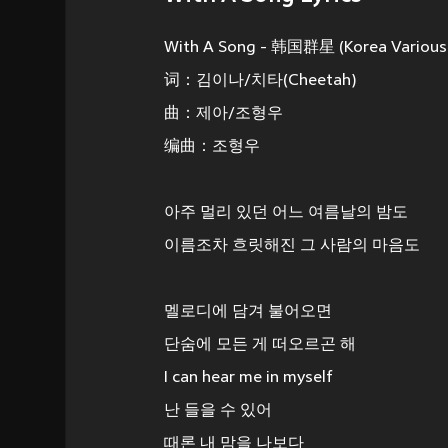
With A Song - 韩国群星 (Korea Various 
词：김이나/치타(Cheetah)
曲：제아/조형우
编曲：조형우
아주 멀리 있던 어느 여름날의 밤도
이름조차 흐릿해진 그 사람의 마음도
멜로디에 담겨 불어오면
단숨에 모든 게 떠오르곤 해
I can hear me in myself
난 들을 수 있어
때론 내 맘을 나보다