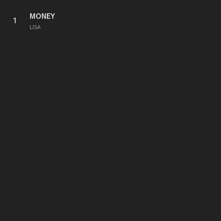
MONEY
1
LISA