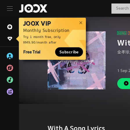
JOOX VIP
Monthly Subscription
Try 1 month free, only
Wi
RM9.90/month after
Free Trial
Subscribe
金孝珍
1 Sep 
With A Song Lyrics