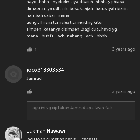
hayo..hhhh...nyebelin.. iya dikasih..hhhh..yg biasa
dimaenin..ya udh sih..besok..ajah..harus iyah biarin
nambah sabar..mana
uang..fhranst..malest...mending kita
simpen..katanya disimpen..bagi dua..hayo yg
mana...huhft...ach..nebeng...ach...hhhh...
3 years ago
1
joox313303534
Jamrud
3 years ago
lagu ini yg ciptakan Jamrud apa Iwan fals
Lukman Nawawi
lagu iwan di makan habis ... cadasss