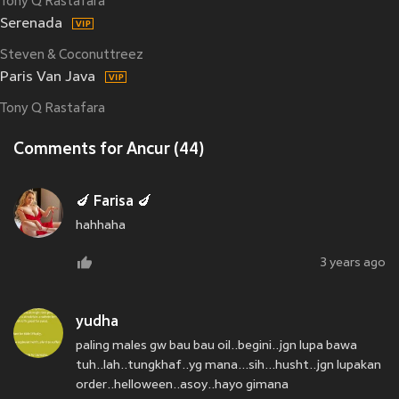
Tony Q Rastafara
Serenada
Steven & Coconuttreez
Paris Van Java
Tony Q Rastafara
Comments for Ancur (44)
🍆 Farisa 🍆
hahhaha
3 years ago
yudha
paling males gw bau bau oil..begini..jgn lupa bawa
tuh..lah..tungkhaf..yg mana...sih...husht..jgn lupakan
order..helloween..asoy..hayo gimana