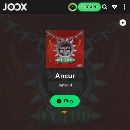
USE APP
Ancur
Jamrud
Play