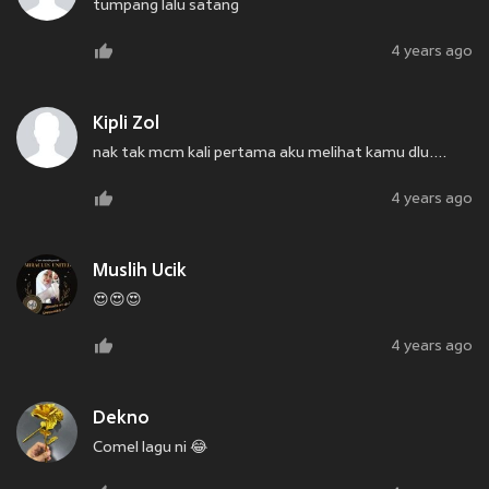
tumpang lalu satang
4 years ago
Kipli Zol
nak tak mcm kali pertama aku melihat kamu dlu....
4 years ago
Muslih Ucik
😍😍😍
4 years ago
Dekno
Comel lagu ni 😂