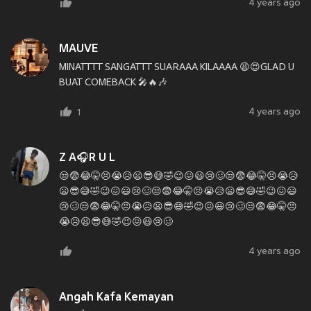
4 years ago
MAUVE
MINATTTT SANGATTT SUARAAA KILAAAA 😩😍GLAD U
BUAT COMEBACK 🎤🔥🎶
4 years ago
1
Z A🎧R U L
😒😨😂🤫😣😭😥😦😎😅🤣😉😖😃😢🥴😒😨😂🤫😣😭😥
😦😎😅🤣😉😖😃😢🥴😒😨😂🤫😣😭😥😦😎😅🤣😉😖😃
😢🥴😒😨😂🤫😣😭😥😦😎😅🤣😉😖😃😢🥴😒😨😂🤫😣
😭😥😦😎😅🤣😉😖😃😢🥴
4 years ago
Angah Kafa Kemayan