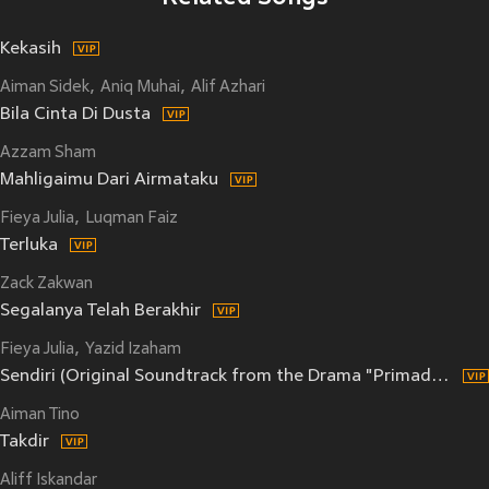
Kekasih
Aiman Sidek
Aniq Muhai
Alif Azhari
Bila Cinta Di Dusta
Azzam Sham
Mahligaimu Dari Airmataku
Fieya Julia
Luqman Faiz
Terluka
Zack Zakwan
Segalanya Telah Berakhir
Fieya Julia
Yazid Izaham
Sendiri (Original Soundtrack from the Drama "Primadona Mak Yung Bedah")
Aiman Tino
Takdir
Aliff Iskandar