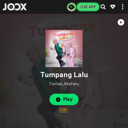
USE APP
Tumpang Lalu
Tomok
,
Kilafairy
Play