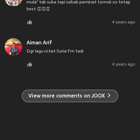
mula² tak suka tapi sebab peminat tomok so tetap
best 👏👏👏
4 years ago
Aiman Arif
Dgr lagu ni kat Suria Fm tadi
4 years ago
View more comments on JOOX