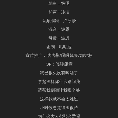
编曲：筱明
和声：冰洁
音频编辑：卢冰豪
混音：波恩
母带：波恩
企划：咕咕葱
宣传推广：咕咕葱/嘎嘎飙壹/郜锦标
OP：嘎嘎飙壹
我已很久没有喝酒了
拿起酒杯你什么别问我
请帮我倒满让我喝个够
这样我就不会太难过
小时候总觉得酒很苦
为什么大人都那么爱喝