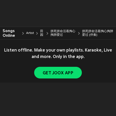
Songs
田
拼死拼命活着掏心
拼死拼命活着掏心掏肺
Artist
Online
园
掏肺爱过
爱过 (伴奏)
Listen offline. Make your own playlists. Karaoke, Live
and more. Only in the app.
GET JOOX APP
Copyright © 2011-
2026
Tencent. All Rights Reserved