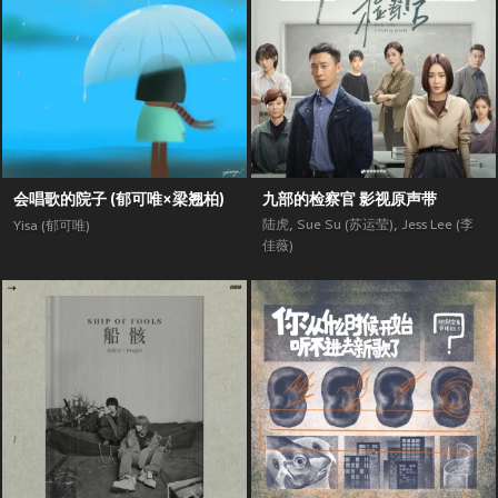
会唱歌的院子 (郁可唯×梁翘柏)
九部的检察官 影视原声带
陆虎
,
Sue Su (苏运莹)
,
Jess Lee (李
Yisa (郁可唯)
佳薇)