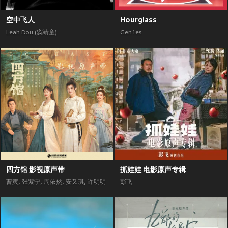
空中飞人
Hourglass
Leah Dou (窦靖童)
Gen1es
四方馆 影视原声带
抓娃娃 电影原声专辑
曹寅
,
张紫宁
,
周依然
,
安又琪
,
许明明
彭飞