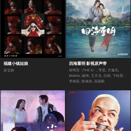
福建小镇姑娘
四海重明 影视原声带
徐明浩（THE 8）
,
李昊
,
方逸伦
,
呆宝静
MARiA
,
杨坤
,
王天戈
,
任帅
,
卞绘景
,
李相辰
,
耿瀚涛
,
高国航