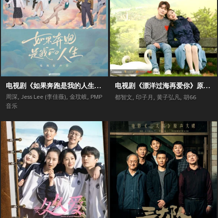
电视剧《如果奔跑是我的人生》原声带
电视剧《漂洋过海再爱你》原声带
周深
,
Jess Lee (李佳薇)
,
金玟岐
,
PMP
都智文
,
印子月
,
黄子弘凡
,
胡66
音乐