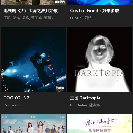
电视剧《大江大河之岁月如歌》原声带
Costco Grind：好事多磨
王凯
,
韩磊
,
杨烁
,
董子健
,
董颖达
FRαNKIE阿法
TOO YOUNG
王国 Darktopia
Roh yunha
the Huiting 陳惠婷