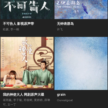
不可告人 影视原声带
无钟表群岛
欧豪
,
李一桐
许飞
我的神使大人 网剧原声大碟
grain
崔雨鑫
,
李子璇
,
郑俊树
,
黄婷婷
,
薛琳
Ourealgoat
可
,
文一丁