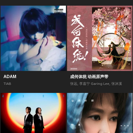
ADAM
成何体统 动画原声带
TIAB
张远
,
李嘉宁 Garing Lee
,
张沐溪