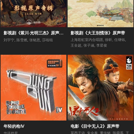
影视剧《紫川·光明三杰》原声专辑
影视剧《大王别慌张》原声带
上海彩虹室内合唱团
,
徐昕
,
任继铄
,
刘宇宁
,
陈雪燃
,
张铭恩
,
莎啦啦
王全超
,
张子涵
,
李星俊
年轻的枪Ⅳ
电影《目中无人2》原声带
莫西子诗
,
朱金泰
,
董佳铭
,
陈舜禹
,
王
华语群星