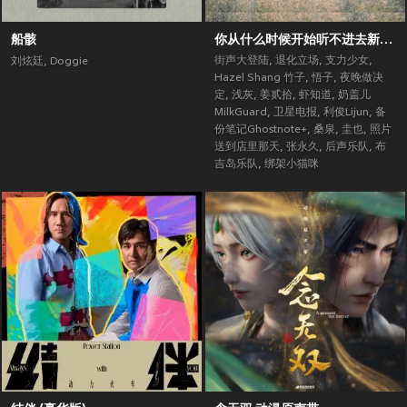
船骸
你从什么时候开始听不进去新歌了？ (街声大登陆合辑Vol.5)
街声大登陆
,
退化立场
,
支力少女
,
刘炫廷
,
Doggie
Hazel Shang 竹子
,
悟子
,
夜晚做决
定
,
浅灰
,
姜贰拾
,
虾知道
,
奶盖儿
MilkGuard
,
卫星电报
,
利俊Lijun
,
备
份笔记Ghostnote+
,
桑泉
,
圭也
,
照片
送到店里那天
,
张永久
,
后声乐队
,
布
吉岛乐队
,
绑架小猫咪