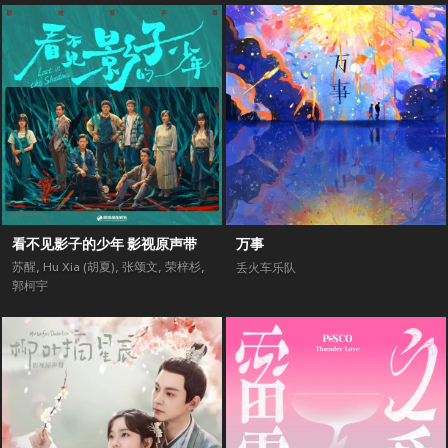
看不见影子的少年 影视原声带
万事
苏醒
,
Hu Xia (胡夏)
,
张颂文
,
荣梓杉
,
丢火车乐队
郭柯宇