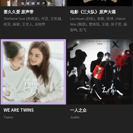
要久久爱 原声带
电影《三大队》原声大碟
Stefanie Sun (孙燕姿)
,
何炅
,
王乾越
,
Liu Huan (刘欢)
,
老狼
,
张译
,
Vision
程昊
,
杨紫
,
王笠人
,
吴牧野
Wei (魏晨)
,
曹炳琨
,
王骁
,
张子贤
,
杨
新鸣
,
彭飞
WE ARE TWINS
一人之众
Twins
Justin