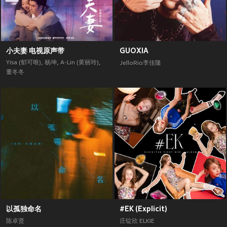
小夫妻 电视原声带
GUOXIA
Yisa (郁可唯)
,
杨坤
,
A-Lin (黄丽玲)
,
JelloRio李佳隆
董冬冬
以孤独命名
#EK (Explicit)
陈卓贤
庄锭欣 ELKIE