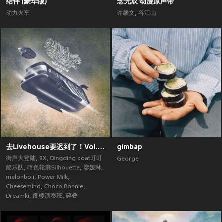
结伴 (豪华版)
念无双 动漫原声带
动力火车
许馨文
,
谷江山
去Livehouse要迟到了！Vol.2 (街声大登陆合辑Vol.5)
gimbap
街声大登陆
,
9X
,
Dingding boat叮叮
George
船乐队
,
暗色轮廓Silhouette
,
廖媛琳
,
melonboii
,
Power Milk
,
Cheesemind
,
Choco Bonnie
,
Dreamki
,
阁楼演奏班
,
碎叠