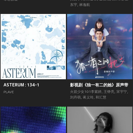
东宇
,
林逸航
ASTERUM : 134-1
影视剧《独一有二的她》原声带
火箭少女101李紫婷
,
王铮亮
,
宋宇宁
,
PLAVE
刘丹萌
,
蒋义玲
,
和汇慧