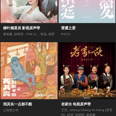
柳叶摘星辰 影视原声带
雷霆之爱
蒋敦豪
,
徐明浩（THE 8）
,
张远
,
锦零
P!SCO
我其实一点都不酷
老家伙 电视原声带
王弦
,
Johnny Chiang Yu-Heng (姜育
公馆青少年
恒)
,
赵进
,
许明明
,
蒋敦豪