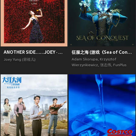
ANOTHER SIDE……JOEY · MY SECRET · LIVE
征服之海 (游戏《Sea of Conquest》原声带)
Adam Skorupa
,
Krzysztof
Joey Yung (容祖儿)
Wierzynkiewicz
,
张志伟
,
FunPlus