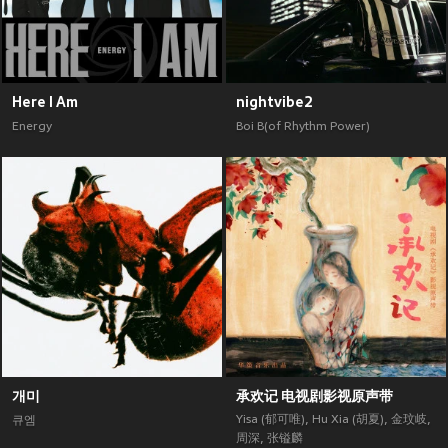
Here I Am
nightvibe2
Energy
Boi B(of Rhythm Power)
개미
承欢记 电视剧影视原声带
Yisa (郁可唯)
,
Hu Xia (胡夏)
,
金玟岐
,
큐엠
周深
,
张镒麟