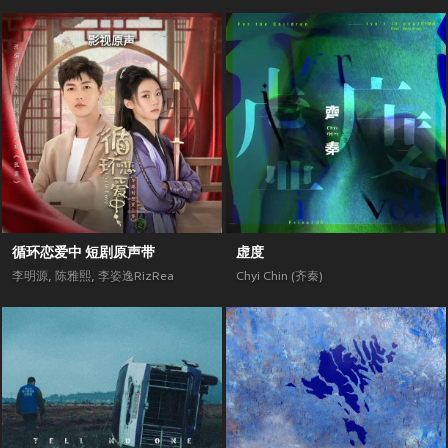
循环恋爱中 短剧原声带
虚度
李明源
,
陈雅熙
,
李姿逸RizRea
Chyi Chin (齐秦)