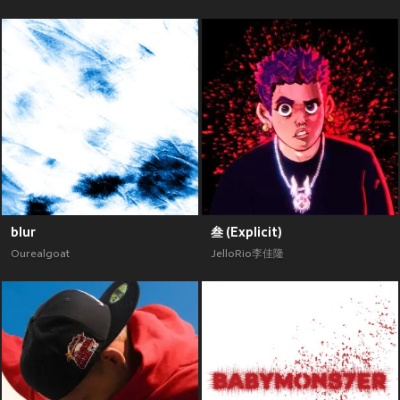
blur
叁 (Explicit)
Ourealgoat
JelloRio李佳隆