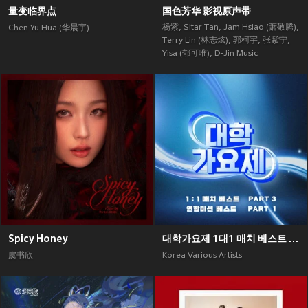
量变临界点
国色芳华 影视原声带
杨紫
,
Sitar Tan
,
Jam Hsiao (萧敬腾)
,
Chen Yu Hua (华晨宇)
Terry Lin (林志炫)
,
郭柯宇
,
张紫宁
,
Yisa (郁可唯)
,
D-Jin Music
Spicy Honey
대학가요제 1대1 매치 베스트 PART3, 연합미션 베스트 PART1
虞书欣
Korea Various Artists