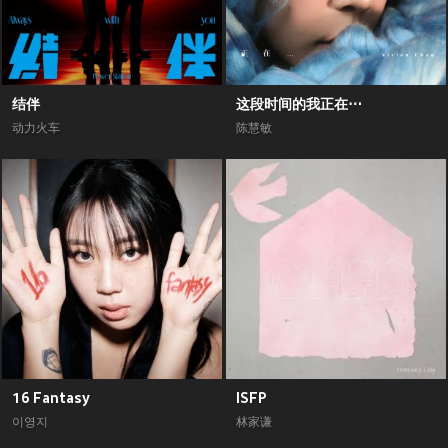
结伴
这段时间的我正在⋯
动力火车
陈慧敏
16 Fantasy
ISFP
이영지
林家谦