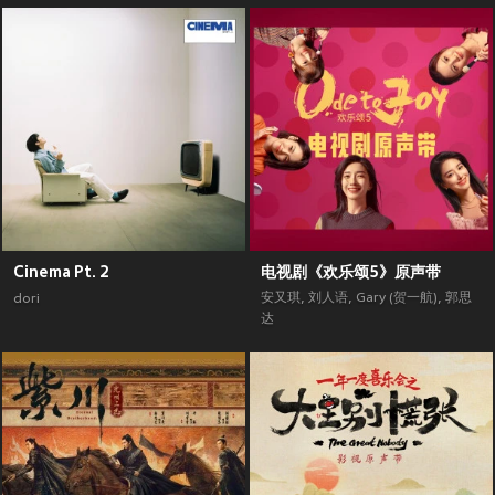
Cinema Pt. 2
电视剧《欢乐颂5》原声带
安又琪
,
刘人语
,
Gary (贺一航)
,
郭思
dori
达