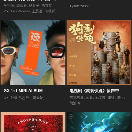
吴宇恒
,
周彦辰
,
杨肸子
,
熊猫堂
Tyson Yoshi
ProducePandas
,
王思远
,
何璟昕
GX 1st MINI ALBUM
电视剧《狗剩快跑》原声带
吉克隽逸
,
蒋龙
,
金玟岐
,
张征
,
张恒
,
GX (鼓鼓 吕思纬、萧秉治)
胡波涛