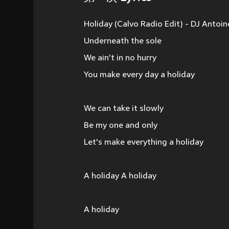
Holiday (Calvo Radio Edit) - DJ An
Underneath the sole
We ain't in no hurry
You make every day a holiday
We can take it slowly
Be my one and only
Let's make everything a holiday
A holiday A holiday
A holiday