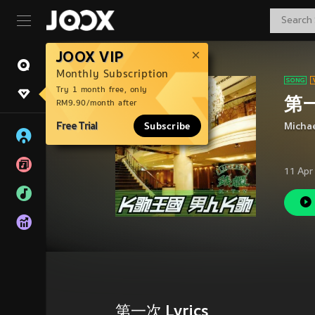
JOOX VIP
Monthly Subscription
Try 1 month free, only
第
RM9.90/month after
Free Trial
Subscribe
Micha
11 Apr
第一次 Lyrics