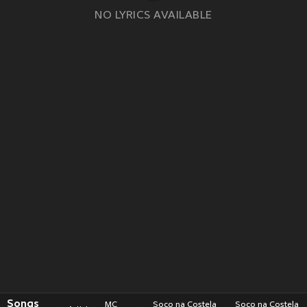
NO LYRICS AVAILABLE
Songs
MC
Soco na Costela
Soco na Costela