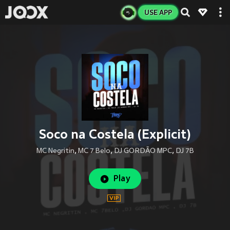
USE APP
Soco na Costela (Explicit)
MC Negritin
,
MC 7 Belo
,
DJ GORDÃO MPC
,
DJ 7B
Play