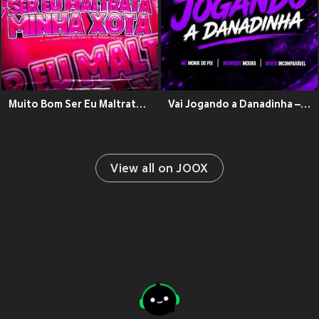
Muito Bom Ser Eu Maltrata Minha Xota (Explicit)
Vai Jogando a Danadinha – MC Monik do Pix, Henrique Moura & DJ Wiver Incomparável (Explicit)
View all on JOOX