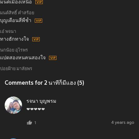
มนต์เมืองเหนือ
มนต์สิทธิ์ คำสร้อย
บุญเดือนสี่พี่ช้ำ
เอ๋ พจนา
ทางฮักทางใจ
นกน้อย อุไรพร
แปดสองหนคนสองใจ
ปอยฝ้าย มาลัยพร
Comments for 2 นาทีก็มีแฮง (5)
รจนา บุญพรม
❤❤❤❤❤
4 years ago
1