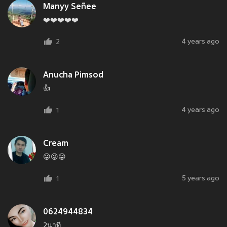
Manyy Señee
❤️❤️❤️❤️❤️
4 years ago
2
Anucha Pimsod
👍
4 years ago
1
Cream
😜😜😜
5 years ago
1
0624944834
2นาที