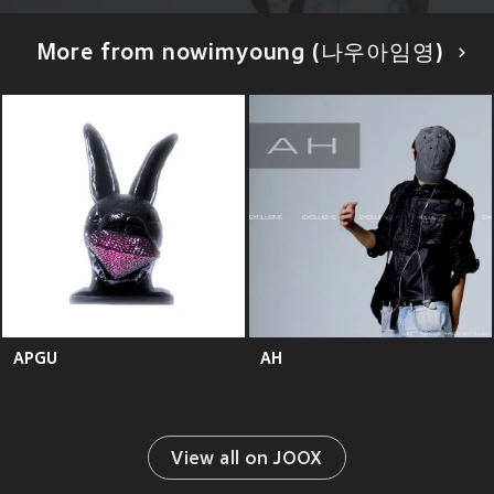
More from nowimyoung (나우아임영)
APGU
AH
View all on JOOX