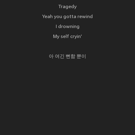
Tragedy
Yeah you gotta rewind
I drowning
My self cryin'
아 여긴 뻔함 뿐이