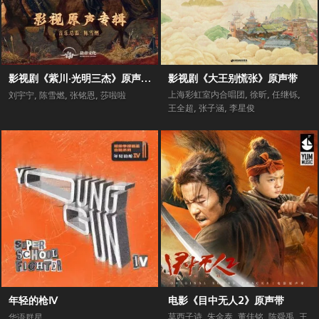
影视剧《紫川·光明三杰》原声专辑
影视剧《大王别慌张》原声带
上海彩虹室内合唱团
,
徐昕
,
任继铄
,
刘宇宁
,
陈雪燃
,
张铭恩
,
莎啦啦
王全超
,
张子涵
,
李星俊
年轻的枪Ⅳ
电影《目中无人2》原声带
莫西子诗
,
朱金泰
,
董佳铭
,
陈舜禹
,
王
华语群星