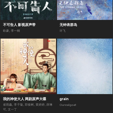
不可告人 影视原声带
无钟表群岛
欧豪
,
李一桐
许飞
我的神使大人 网剧原声大碟
grain
崔雨鑫
,
李子璇
,
郑俊树
,
黄婷婷
,
薛琳
Ourealgoat
可
,
文一丁