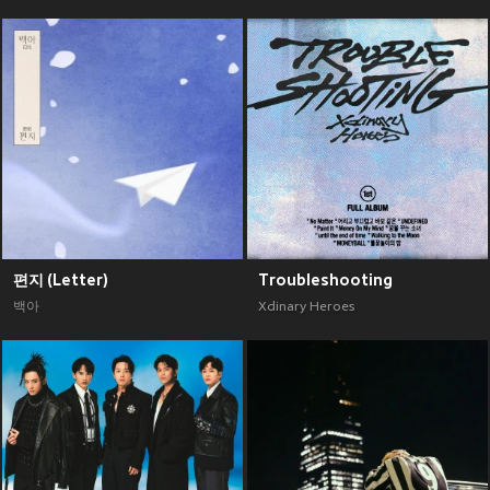
편지 (Letter)
Troubleshooting
백아
Xdinary Heroes