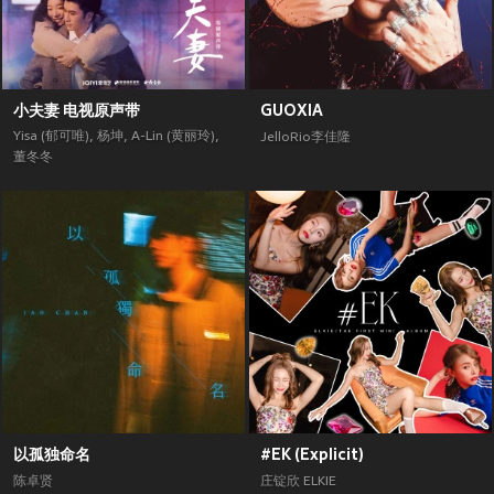
小夫妻 电视原声带
GUOXIA
Yisa (郁可唯)
,
杨坤
,
A-Lin (黄丽玲)
,
JelloRio李佳隆
董冬冬
以孤独命名
#EK (Explicit)
陈卓贤
庄锭欣 ELKIE