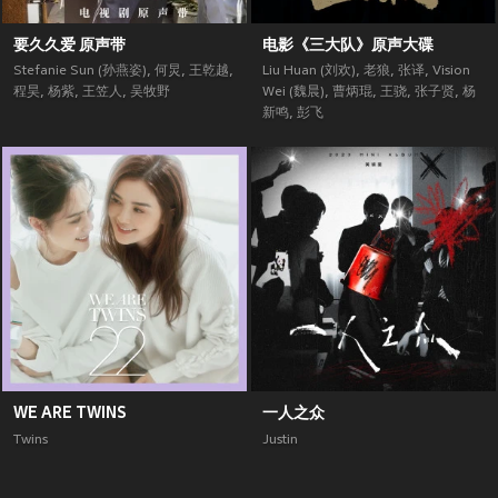
要久久爱 原声带
电影《三大队》原声大碟
Stefanie Sun (孙燕姿)
,
何炅
,
王乾越
,
Liu Huan (刘欢)
,
老狼
,
张译
,
Vision
程昊
,
杨紫
,
王笠人
,
吴牧野
Wei (魏晨)
,
曹炳琨
,
王骁
,
张子贤
,
杨
新鸣
,
彭飞
WE ARE TWINS
一人之众
Twins
Justin