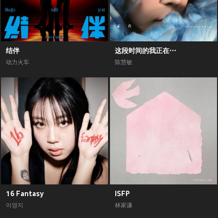
结伴
这段时间的我正在⋯
动力火车
陈慧敏
16 Fantasy
ISFP
이영지
林家谦