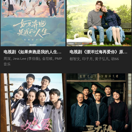
电视剧《如果奔跑是我的人生》原声带
电视剧《漂洋过海再爱你》原声带
周深
,
Jess Lee (李佳薇)
,
金玟岐
,
PMP
都智文
,
印子月
,
黄子弘凡
,
胡66
音乐