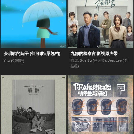
会唱歌的院子 (郁可唯×梁翘柏)
九部的检察官 影视原声带
陆虎
,
Sue Su (苏运莹)
,
Jess Lee (李
Yisa (郁可唯)
佳薇)