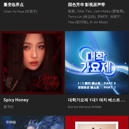
量变临界点
国色芳华 影视原声带
杨紫
,
Sitar Tan
,
Jam Hsiao (萧敬腾)
,
Chen Yu Hua (华晨宇)
Terry Lin (林志炫)
,
郭柯宇
,
张紫宁
,
Yisa (郁可唯)
,
D-Jin Music
Spicy Honey
대학가요제 1대1 매치 베스트 PART3, 연합미션 베스트 PART1
虞书欣
Korea Various Artists