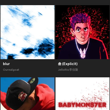
blur
叁 (Explicit)
Ourealgoat
JelloRio李佳隆