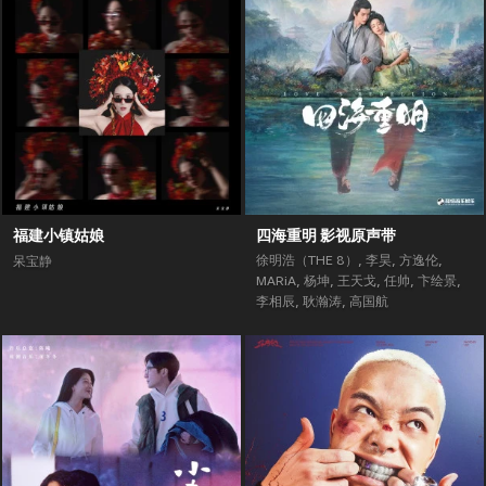
福建小镇姑娘
四海重明 影视原声带
徐明浩（THE 8）
,
李昊
,
方逸伦
,
呆宝静
MARiA
,
杨坤
,
王天戈
,
任帅
,
卞绘景
,
李相辰
,
耿瀚涛
,
高国航