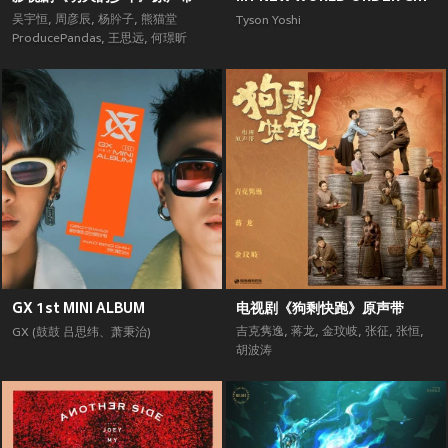
吴宇恒
,
周彦辰
,
杨肸子
,
熊猫堂
Tyson Yoshi
ProducePandas
,
王思远
,
何璟昕
GX 1st MINI ALBUM
电视剧《狗剩快跑》原声带
吉克隽逸
,
蒋龙
,
金玟岐
,
张征
,
张恒
,
GX (鼓鼓 吕思纬、萧秉治)
胡波涛