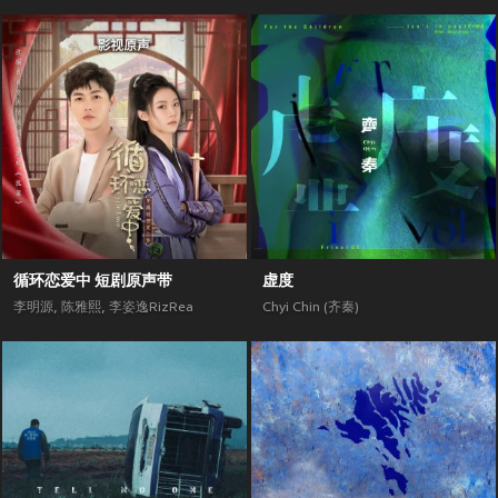
循环恋爱中 短剧原声带
虚度
李明源
,
陈雅熙
,
李姿逸RizRea
Chyi Chin (齐秦)