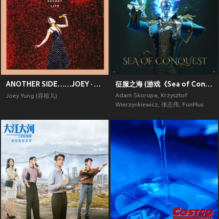
ANOTHER SIDE……JOEY · MY SECRET · LIVE
征服之海 (游戏《Sea of Conquest》原声带)
Adam Skorupa
,
Krzysztof
Joey Yung (容祖儿)
Wierzynkiewicz
,
张志伟
,
FunPlus