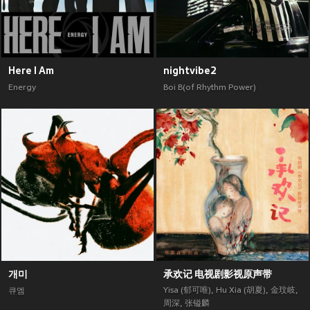
Here I Am
nightvibe2
Energy
Boi B(of Rhythm Power)
개미
承欢记 电视剧影视原声带
Yisa (郁可唯)
,
Hu Xia (胡夏)
,
金玟岐
,
큐엠
周深
,
张镒麟