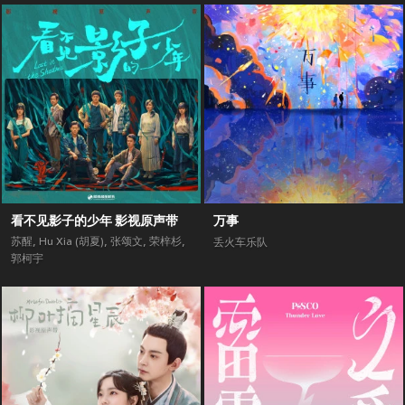
看不见影子的少年 影视原声带
万事
苏醒
,
Hu Xia (胡夏)
,
张颂文
,
荣梓杉
,
丢火车乐队
郭柯宇