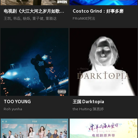
电视剧《大江大河之岁月如歌》原声带
Costco Grind：好事多磨
王凯
,
韩磊
,
杨烁
,
董子健
,
董颖达
FRαNKIE阿法
TOO YOUNG
王国 Darktopia
Roh yunha
the Huiting 陳惠婷