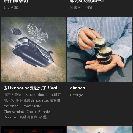
结伴 (豪华版)
念无双 动漫原声带
动力火车
许馨文
,
谷江山
去Livehouse要迟到了！Vol.2 (街声大登陆合辑Vol.5)
gimbap
街声大登陆
,
9X
,
Dingding boat叮叮
George
船乐队
,
暗色轮廓Silhouette
,
廖媛琳
,
melonboii
,
Power Milk
,
Cheesemind
,
Choco Bonnie
,
Dreamki
,
阁楼演奏班
,
碎叠