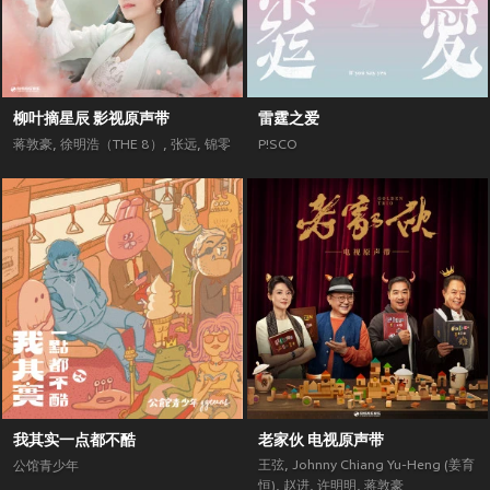
柳叶摘星辰 影视原声带
雷霆之爱
蒋敦豪
,
徐明浩（THE 8）
,
张远
,
锦零
P!SCO
我其实一点都不酷
老家伙 电视原声带
王弦
,
Johnny Chiang Yu-Heng (姜育
公馆青少年
恒)
,
赵进
,
许明明
,
蒋敦豪