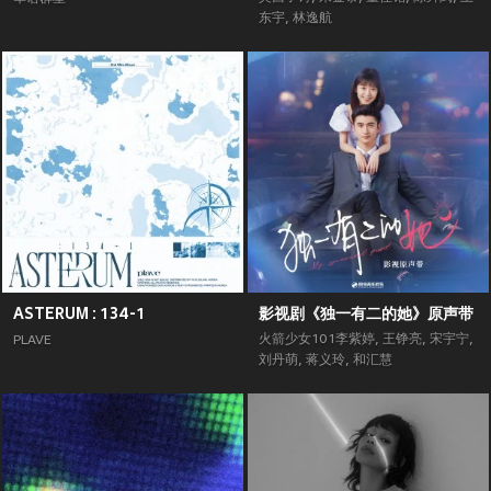
东宇
,
林逸航
ASTERUM : 134-1
影视剧《独一有二的她》原声带
火箭少女101李紫婷
,
王铮亮
,
宋宇宁
,
PLAVE
刘丹萌
,
蒋义玲
,
和汇慧