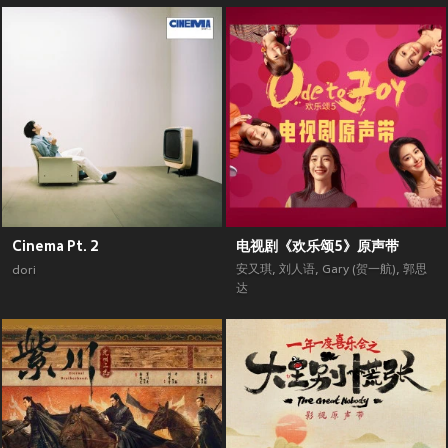
Cinema Pt. 2
电视剧《欢乐颂5》原声带
安又琪
,
刘人语
,
Gary (贺一航)
,
郭思
dori
达