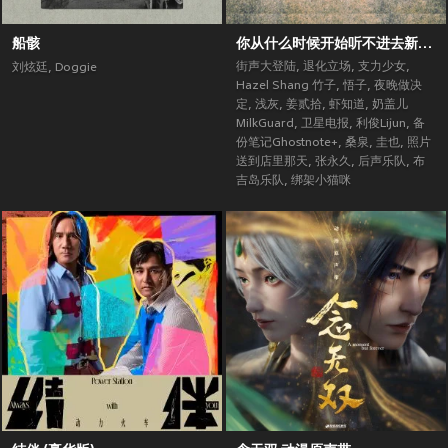
船骸
你从什么时候开始听不进去新歌了？ (街声大登陆合辑Vol.5)
街声大登陆
,
退化立场
,
支力少女
,
刘炫廷
,
Doggie
Hazel Shang 竹子
,
悟子
,
夜晚做决
定
,
浅灰
,
姜贰拾
,
虾知道
,
奶盖儿
MilkGuard
,
卫星电报
,
利俊Lijun
,
备
份笔记Ghostnote+
,
桑泉
,
圭也
,
照片
送到店里那天
,
张永久
,
后声乐队
,
布
吉岛乐队
,
绑架小猫咪