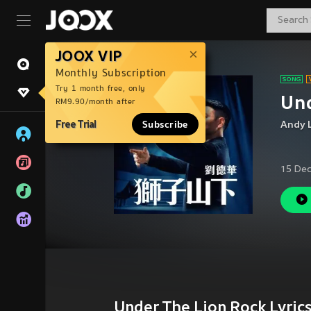
JOOX VIP
Monthly Subscription
Try 1 month free, only
Und
RM9.90/month after
Free Trial
Subscribe
Andy 
15 Dec
Under The Lion Rock Lyric