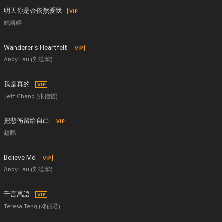
明天你是否依然爱我
姚斯婷
Wanderer's Heartfelt
Andy Lau (刘德华)
我是真的
Jeff Chang (张信哲)
把悲伤留给自己
赵鹏
Believe Me
Andy Lau (刘德华)
千言萬語
Teresa Teng (邓丽君)