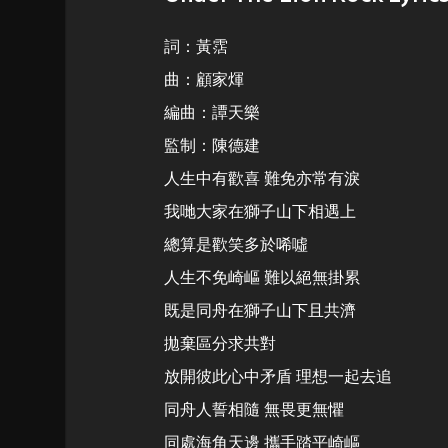
詞：黃霑
曲：顧家煇
編曲：譚天樂
監制：陳德建
人生中有歡喜 難免亦常有淚
我哋大家在獅子山下相遇上
總算是歡笑多於唏噓
人生不免崎嶇 難以絕無掛累
既是同舟在獅子山下且共濟
拋棄區分求共對
放開彼此心中矛盾 理想一起去追
同舟人誓相隨 無畏更無懼
同處海角天邊 攜手踏平崎嶇