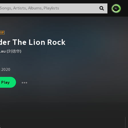
er The Lion Rock
Lau (刘德华)
 2020
Play
s