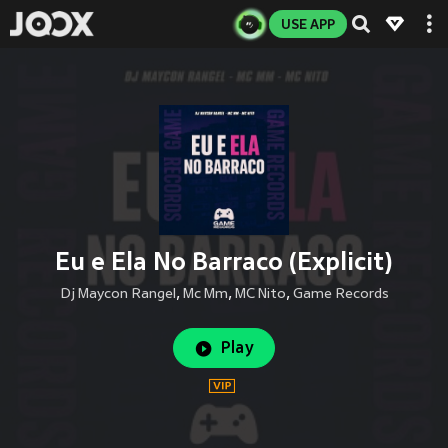
USE APP
Eu e Ela No Barraco (Explicit)
Dj Maycon Rangel
,
Mc Mm
,
MC Nito
,
Game Records
Play