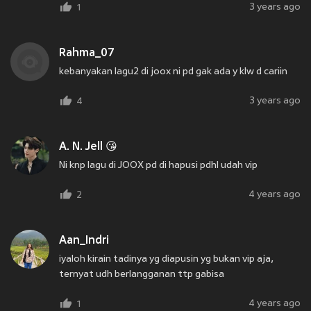
3 years ago
1
Rahma_07
kebanyakan lagu2 di joox ni pd gak ada y klw d cariin
3 years ago
4
A. N. Jell 😘
Ni knp lagu di JOOX pd di hapusi pdhl udah vip
4 years ago
2
Aan_Indri
iyaloh kirain tadinya yg diapusin yg bukan vip aja,
ternyat udh berlangganan ttp gabisa
4 years ago
1