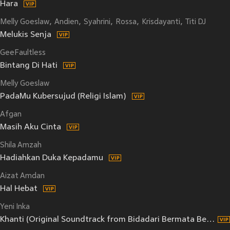
Hara
Melly Goeslaw
Andien
Syahrini
Rossa
Krisdayanti
Titi DJ
Melukis Senja
GeeFaultless
Bintang Di Hati
Melly Goeslaw
PadaMu Kubersujud (Religi Islam)
Afgan
Masih Aku Cinta
Shila Amzah
Hadiahkan Duka Kepadamu
Aizat Amdan
Hal Hebat
Yeni Inka
Khanti (Original Soundtrack from Bidadari Bermata Bening)