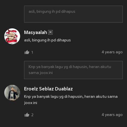
asli, bingung ih pd dihapus
Masyaalah 🇲
asli, bingung ih pd dihapus
4 years ago
1
Knp ya banyak lagu yg di hapusin, heran akutu
sama joox ini
Eroelz Seblaz Duablaz
Knp ya banyak lagu yg di hapusin, heran akutu sama
joox ini
4 years ago
2