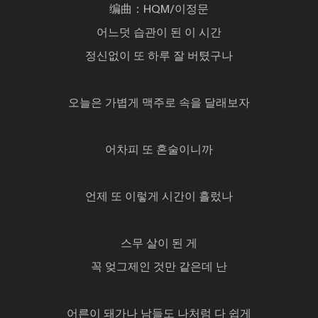
编曲：HQM/이정문
어느덧 습관이 된 이 시간
정신없이 또 하루 잘 버텼구나
오늘은 가볍게 맥주로 속을 달래보자
어차피 또 혼술이니까
언제 또 이렇게 시간이 흘렀나
스무 살이 된 게
꼭 엊그제인 것만 같은데 난
어른이 돼가나 남들도 나처럼 다 쉽게