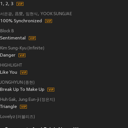
1, 2, 3
서은광
昌燮
임현식
YOOK SUNGJAE
100% Synchronized
Block B
Sentimental
Kim Sung-Kyu (Infinite)
Danger
HIGHLIGHT
Like You
JONGHYUN (종현)
Break Up To Make Up
Huh Gak
Jung Eun-ji (정은지)
Triangle
Lovelyz (러블리즈)