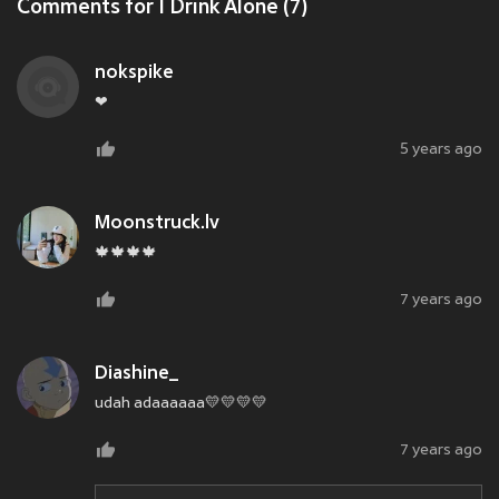
Comments for I Drink Alone (7)
nokspike
❤
5 years ago
Moonstruck.lv
🍁🍁🍁🍁
7 years ago
Diashine_
udah adaaaaaa💛💛💛💛
7 years ago