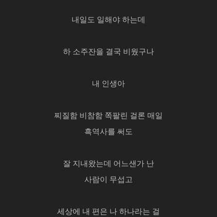
내일도 일해야 하는데
하 소주잔을 결국 비웠구나
내 인생아
찌질함 비참함 쪽팔린 걸론 매일
흑역사를 써도
잘 지내왔는데 어느샌가 난
사람이 무섭고
세상에 내 편은 나 하나라는 걸