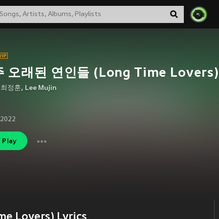
 오래된 연인들 (Long Time Lovers)
 최정훈
,
Lee Mujin
 2022
Play
Lovers) Lyrics