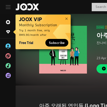
JOOX VIP
Monthly Subscription
Try 1 month free, only
아주
RM9.90/month after
Free Trial
Subscribe
잔나비
23 Apr
아주 오래된 연인들 (Long Time 