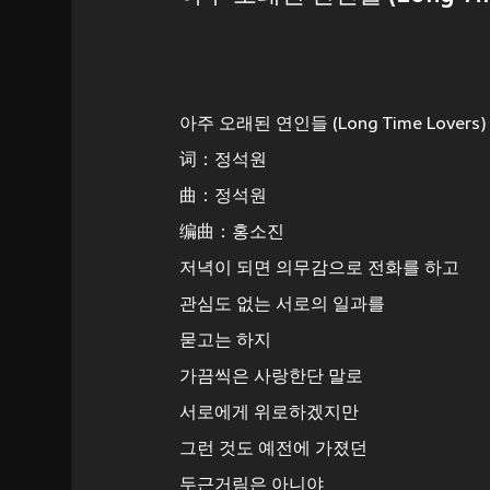
아주 오래된 연인들 (Long Time Lovers)
词：정석원
曲：정석원
编曲：홍소진
저녁이 되면 의무감으로 전화를 하고
관심도 없는 서로의 일과를
묻고는 하지
가끔씩은 사랑한단 말로
서로에게 위로하겠지만
그런 것도 예전에 가졌던
두근거림은 아니야